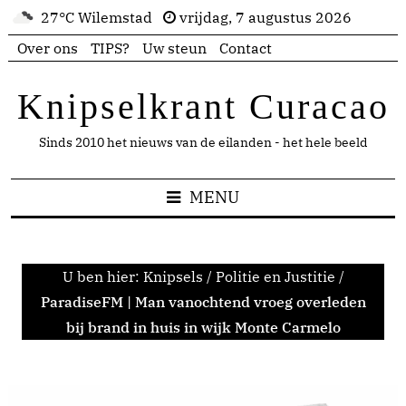
27°C Wilemstad
vrijdag, 7 augustus 2026
Over ons
TIPS?
Uw steun
Contact
Knipselkrant Curacao
Sinds 2010 het nieuws van de eilanden - het hele beeld
MENU
U ben hier:
Knipsels
/
Politie en Justitie
/
ParadiseFM | Man vanochtend vroeg overleden
bij brand in huis in wijk Monte Carmelo