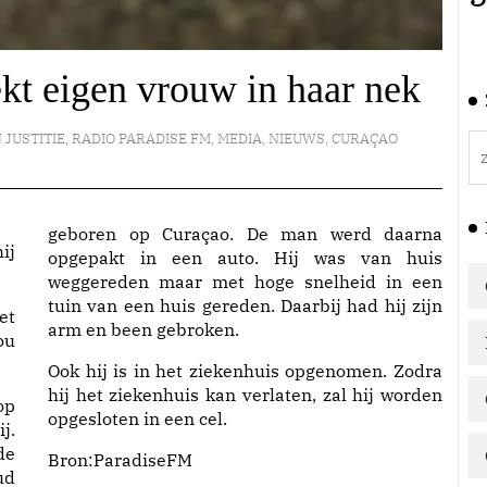
kt eigen vrouw in haar nek
 JUSTITIE
,
RADIO PARADISE FM
,
MEDIA
,
NIEUWS
,
CURAÇAO
geboren op Curaçao. De man werd daarna
ij
opgepakt in een auto. Hij was van huis
weggereden maar met hoge snelheid in een
tuin van een huis gereden. Daarbij had hij zijn
et
arm en been gebroken.
ou
Ook hij is in het ziekenhuis opgenomen. Zodra
hij het ziekenhuis kan verlaten, zal hij worden
op
opgesloten in een cel.
j.
de
Bron:
ParadiseFM
ud