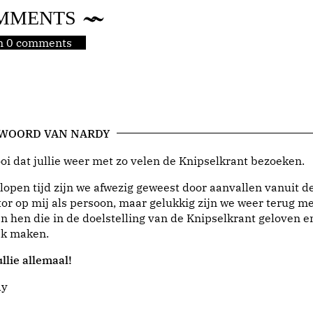
MMENTS
jn 0 comments
 WOORD VAN NARDY
i dat jullie weer met zo velen de Knipselkrant bezoeken.
lopen tijd zijn we afwezig geweest door aanvallen vanuit d
or op mij als persoon, maar gelukkig zijn we weer terug me
n hen die in de doelstelling van de Knipselkrant geloven e
jk maken.
llie allemaal!
dy