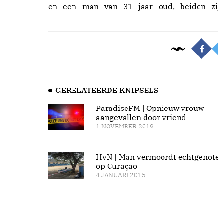
en een man van 31 jaar oud, beiden zi
GERELATEERDE KNIPSELS
ParadiseFM | Opnieuw vrouw
aangevallen door vriend
1 NOVEMBER 2019
HvN | Man vermoordt echtgenot
op Curaçao
4 JANUARI 2015