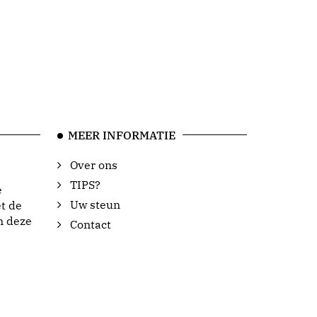
MEER INFORMATIE
Over ons
TIPS?
e
Uw steun
t de
n deze
Contact