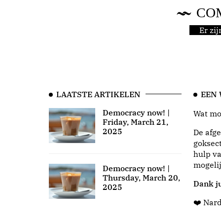
CO
Er zi
LAATSTE ARTIKELEN
EEN
Democracy now! |
Wat moo
Friday, March 21,
2025
De afge
goksect
hulp va
mogeli
Democracy now! |
Thursday, March 20,
Dank ju
2025
❤️ Nar