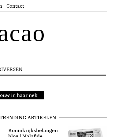
n
Contact
acao
DIVERSEN
rouw in haar nek
TRENDING ARTIKELEN
Koninkrijksbelangen
blog | Malafide