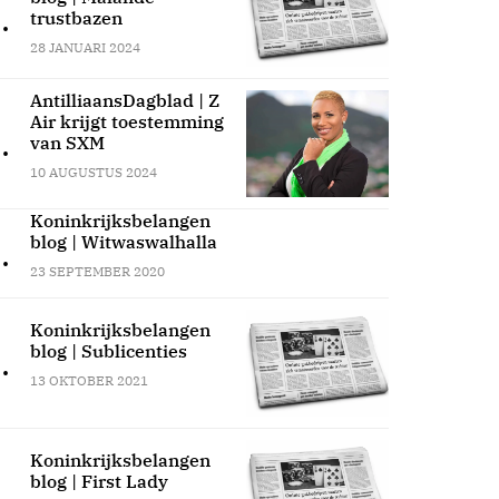
.
trustbazen
28 JANUARI 2024
AntilliaansDagblad | Z
Air krijgt toestemming
.
van SXM
10 AUGUSTUS 2024
Koninkrijksbelangen
blog | Witwaswalhalla
.
23 SEPTEMBER 2020
Koninkrijksbelangen
blog | Sublicenties
.
13 OKTOBER 2021
Koninkrijksbelangen
blog | First Lady
.