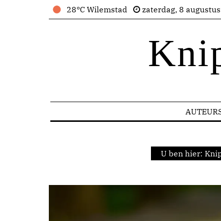
28°C Wilemstad
zaterdag, 8 augustu
Kni
AUTEUR
U ben hier:
Knip