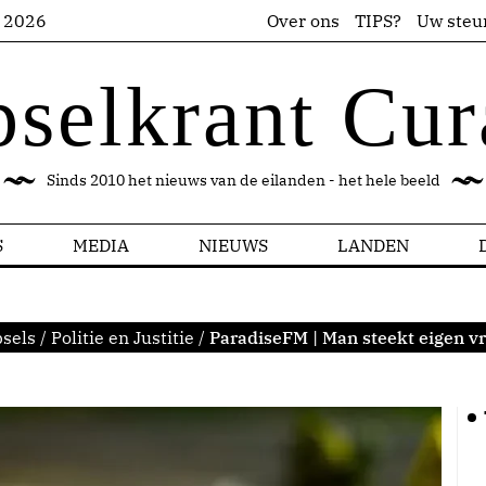
s 2026
Over ons
TIPS?
Uw steu
pselkrant Cur
Sinds 2010 het nieuws van de eilanden - het hele beeld
S
MEDIA
NIEUWS
LANDEN
sels
/
Politie en Justitie
/
ParadiseFM | Man steekt eigen v