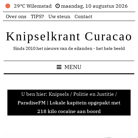
29°C Wilemstad
maandag, 10 augustus 2026
Over ons
TIPS?
Uw steun
Contact
Knipselkrant Curacao
Sinds 2010 het nieuws van de eilanden - het hele beeld
MENU
U ben hier:
Knipsels
/
Politie en Justitie
/
ParadiseFM | Lokale kapitein opgepakt met
218 kilo cocaïne aan boord