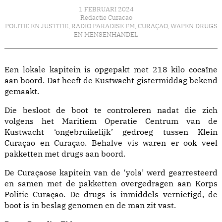
1 FEBRUARI 2024
Redactie Curacao
POLITIE EN JUSTITIE
,
RADIO PARADISE FM
,
CURAÇAO
,
WAPEN DRUGS
EN MENSENHANDEL
Een lokale kapitein is opgepakt met 218 kilo cocaïne
aan boord. Dat heeft de Kustwacht gistermiddag bekend
gemaakt.
Die besloot de boot te controleren nadat die zich
volgens het Maritiem Operatie Centrum van de
Kustwacht ‘ongebruikelijk’ gedroeg tussen Klein
Curaçao en Curaçao. Behalve vis waren er ook veel
pakketten met drugs aan boord.
De Curaçaose kapitein van de ‘yola’ werd gearresteerd
en samen met de pakketten overgedragen aan Korps
Politie Curaçao. De drugs is inmiddels vernietigd, de
boot is in beslag genomen en de man zit vast.