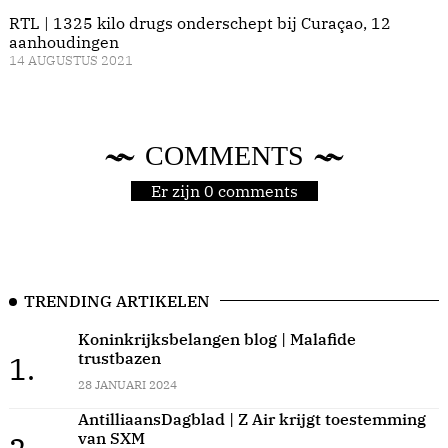
RTL | 1325 kilo drugs onderschept bij Curaçao, 12
aanhoudingen
14 AUGUSTUS 2021
COMMENTS
Er zijn 0 comments
TRENDING ARTIKELEN
Koninkrijksbelangen blog | Malafide
trustbazen
1.
28 JANUARI 2024
AntilliaansDagblad | Z Air krijgt toestemming
van SXM