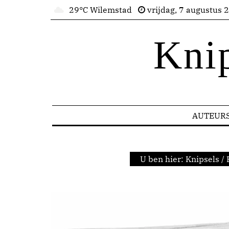
29°C Wilemstad
vrijdag, 7 augustus 
Kni
AUTEUR
U ben hier:
Knipsels
/