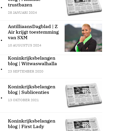
.
trustbazen
28 JANUARI 2024
AntilliaansDagblad | Z
Air krijgt toestemming
.
van SXM
10 AUGUSTUS 2024
Koninkrijksbelangen
blog | Witwaswalhalla
.
23 SEPTEMBER 2020
Koninkrijksbelangen
blog | Sublicenties
.
13 OKTOBER 2021
Koninkrijksbelangen
blog | First Lady
.