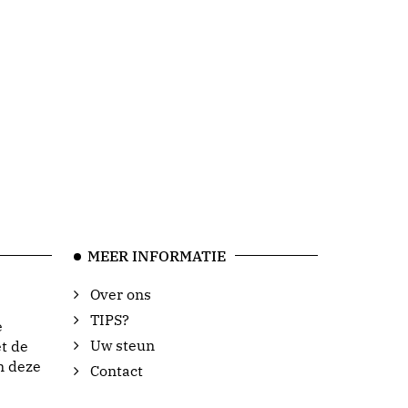
MEER INFORMATIE
Over ons
TIPS?
e
Uw steun
t de
n deze
Contact