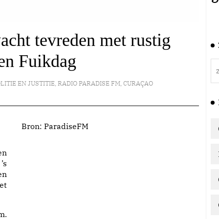
cht tevreden met rustig
en Fuikdag
LITIE EN JUSTITIE
,
RADIO PARADISE FM
,
CURAÇAO
Bron:
ParadiseFM
en
’s
en
et
m.