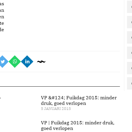
as
an
en
te
de
p
VP &#124; Fuikdag 2015: minder
druk, goed verlopen
5 JANUARI 2015
VP | Fuikdag 2015: minder druk,
goed verlopen