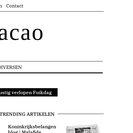
n
Contact
acao
DIVERSEN
ustig verlopen Fuikdag
TRENDING ARTIKELEN
Koninkrijksbelangen
blog | Malafide