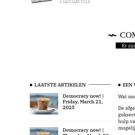
4 JANUARI 2016
CO
Er zi
LAATSTE ARTIKELEN
EEN
Democracy now! |
Wat moo
Friday, March 21,
2025
De afge
goksect
hulp va
mogeli
Democracy now! |