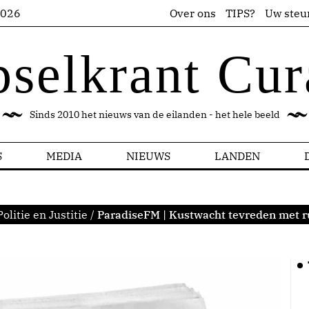
2026
Over ons
TIPS?
Uw steu
pselkrant Cur
Sinds 2010 het nieuws van de eilanden - het hele beeld
S
MEDIA
NIEUWS
LANDEN
Politie en Justitie
/
ParadiseFM | Kustwacht tevreden met r