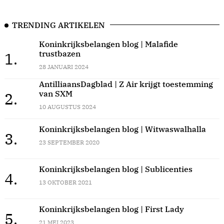
TRENDING ARTIKELEN
Koninkrijksbelangen blog | Malafide
trustbazen
1.
28 JANUARI 2024
AntilliaansDagblad | Z Air krijgt toestemming
van SXM
2.
10 AUGUSTUS 2024
Koninkrijksbelangen blog | Witwaswalhalla
3.
23 SEPTEMBER 2020
Koninkrijksbelangen blog | Sublicenties
4.
13 OKTOBER 2021
Koninkrijksbelangen blog | First Lady
5.
21 MEI 2023