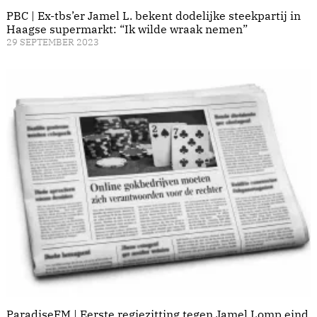
PBC | Ex-tbs’er Jamel L. bekent dodelijke steekpartij in
Haagse supermarkt: “Ik wilde wraak nemen”
29 SEPTEMBER 2023
ParadiseFM | Eerste regiezitting tegen Jamel Lomp eind