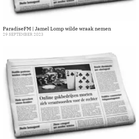
ParadiseFM | Jamel Lomp wilde wraak nemen
29 SEPTEMBER 2023