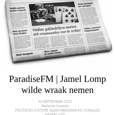
ParadiseFM | Jamel Lomp
wilde wraak nemen
30 SEPTEMBER 2023
Redactie Curacao
POLITIE EN JUSTITIE
,
RADIO PARADISE FM
,
CURAÇAO
,
NEDERLAND