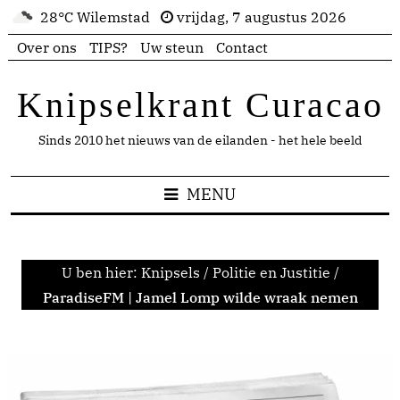
28°C Wilemstad
vrijdag, 7 augustus 2026
Over ons
TIPS?
Uw steun
Contact
Knipselkrant Curacao
Sinds 2010 het nieuws van de eilanden - het hele beeld
MENU
U ben hier:
Knipsels
/
Politie en Justitie
/
ParadiseFM | Jamel Lomp wilde wraak nemen