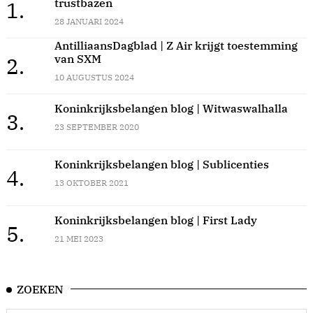
trustbazen
1.
28 JANUARI 2024
AntilliaansDagblad | Z Air krijgt toestemming
van SXM
2.
10 AUGUSTUS 2024
Koninkrijksbelangen blog | Witwaswalhalla
3.
23 SEPTEMBER 2020
Koninkrijksbelangen blog | Sublicenties
4.
13 OKTOBER 2021
Koninkrijksbelangen blog | First Lady
5.
21 MEI 2023
ZOEKEN