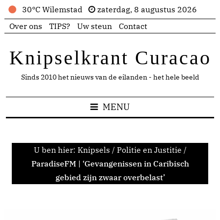
30°C Wilemstad
zaterdag, 8 augustus 2026
Over ons
TIPS?
Uw steun
Contact
Knipselkrant Curacao
Sinds 2010 het nieuws van de eilanden - het hele beeld
MENU
U ben hier:
Knipsels
/
Politie en Justitie
/
ParadiseFM | ‘Gevangenissen in Caribisch
gebied zijn zwaar overbelast’