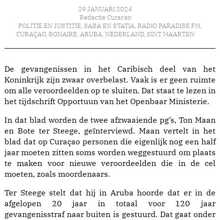
29 JANUARI 2024
Redactie Curacao
POLITIE EN JUSTITIE
,
SABA EN STATIA
,
RADIO PARADISE FM
,
CURAÇAO
,
BONAIRE
,
ARUBA
,
NEDERLAND
,
SINT MAARTEN
De gevangenissen in het Caribisch deel van het
Koninkrijk zijn zwaar overbelast. Vaak is er geen ruimte
om alle veroordeelden op te sluiten. Dat staat te lezen in
het tijdschrift Opportuun van het Openbaar Ministerie.
In dat blad worden de twee afzwaaiende pg’s, Ton Maan
en Bote ter Steege, geïnterviewd. Maan vertelt in het
blad dat op Curaçao personen die eigenlijk nog een half
jaar moeten zitten soms worden weggestuurd om plaats
te maken voor nieuwe veroordeelden die in de cel
moeten, zoals moordenaars.
Ter Steege stelt dat hij in Aruba hoorde dat er in de
afgelopen 20 jaar in totaal voor 120 jaar
gevangenisstraf naar buiten is gestuurd. Dat gaat onder