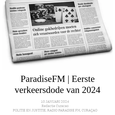
ParadiseFM | Eerste
verkeersdode van 2024
10 JANUARI 2024
Redactie Curacao
POLITIE EN JUSTITIE
,
RADIO PARADISE FM
,
CURAÇAO