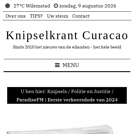
27°C Wilemstad
zondag, 9 augustus 2026
Over ons
TIPS?
Uw steun
Contact
Knipselkrant Curacao
Sinds 2010 het nieuws van de eilanden - het hele beeld
MENU
U ben hier:
Knipsels
/
Politie en Justitie
/
ParadiseFM | Eerste verkeersdode van 2024