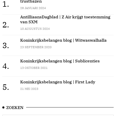
trustbazen
1.
28 JANUARI 2024
AntilliaansDagblad | Z Air krijgt toestemming
van SXM
2.
10 AUGUSTUS 2024
Koninkrijksbelangen blog | Witwaswalhalla
3.
23 SEPTEMBER 2020
Koninkrijksbelangen blog | Sublicenties
4.
13 OKTOBER 2021
Koninkrijksbelangen blog | First Lady
5.
21 MEI 2023
ZOEKEN