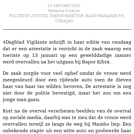
23 JANUARI 2024
Redactie Curacao
POLITIE EN JUSTITIE
,
TOERISMESECTOR
,
RADIO PARADISE FM
,
CURAÇAO
4Dagblad Vigilante schrijft in haar editie van vandaag
dat er een arrestatie is verricht in de zaak waarop een
toeriste op 13 januari op een gewelddadige manier
werd overvallen na het uitgaan bij Bapor Kibrá.
De zaak zorgde voor veel ophef omdat de vrouw werd
meegesleurd door een rijdende auto toen de dieven
haar van haar tas wilden beroven. De arrestatie is nog
niet door de politie bevestigd, maar het zou om een
jonge man gaan.
Kort na de overval verschenen beelden van de overval
op sociale media, daarbij was te zien dat de vrouw werd
overvallen terwijl ze langs de weg bij Mambo liep. Een
onbekende stapte uit een witte auto en probeerde haar