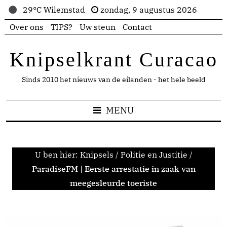
29°C Wilemstad
zondag, 9 augustus 2026
Over ons
TIPS?
Uw steun
Contact
Knipselkrant Curacao
Sinds 2010 het nieuws van de eilanden - het hele beeld
MENU
U ben hier:
Knipsels
/
Politie en Justitie
/
ParadiseFM | Eerste arrestatie in zaak van
meegesleurde toeriste