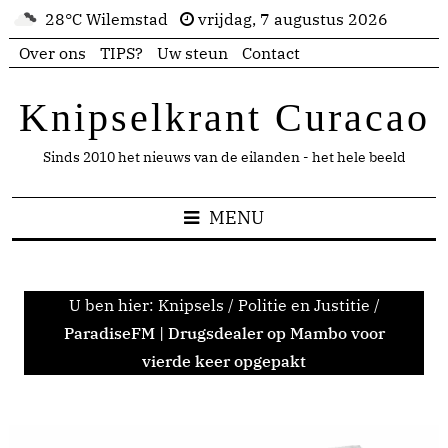
28°C Wilemstad
vrijdag, 7 augustus 2026
Over ons
TIPS?
Uw steun
Contact
Knipselkrant Curacao
Sinds 2010 het nieuws van de eilanden - het hele beeld
MENU
U ben hier:
Knipsels
/
Politie en Justitie
/
ParadiseFM | Drugsdealer op Mambo voor
vierde keer opgepakt