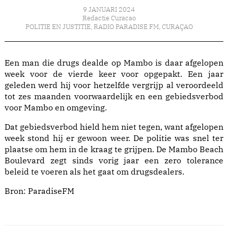
9 JANUARI 2024
Redactie Curacao
POLITIE EN JUSTITIE
,
RADIO PARADISE FM
,
CURAÇAO
Een man die drugs dealde op Mambo is daar afgelopen
week voor de vierde keer voor opgepakt. Een jaar
geleden werd hij voor hetzelfde vergrijp al veroordeeld
tot zes maanden voorwaardelijk en een gebiedsverbod
voor Mambo en omgeving.
Dat gebiedsverbod hield hem niet tegen, want afgelopen
week stond hij er gewoon weer. De politie was snel ter
plaatse om hem in de kraag te grijpen. De Mambo Beach
Boulevard zegt sinds vorig jaar een zero tolerance
beleid te voeren als het gaat om drugsdealers.
Bron:
ParadiseFM