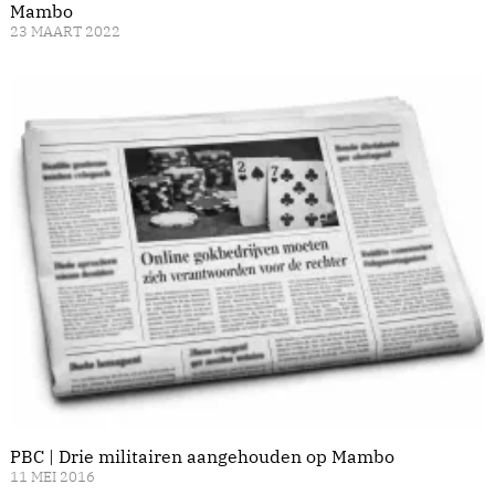
Mambo
23 MAART 2022
PBC | Drie militairen aangehouden op Mambo
11 MEI 2016