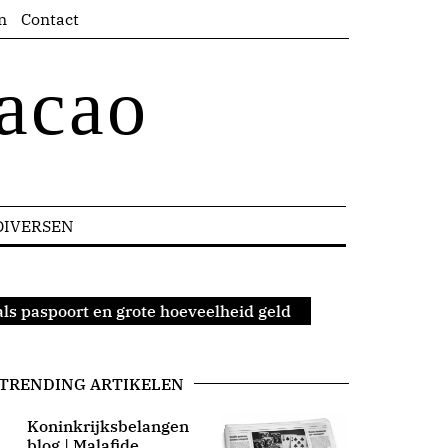
n
Contact
acao
DIVERSEN
s paspoort en grote hoeveelheid geld
TRENDING ARTIKELEN
Koninkrijksbelangen
blog | Malafide