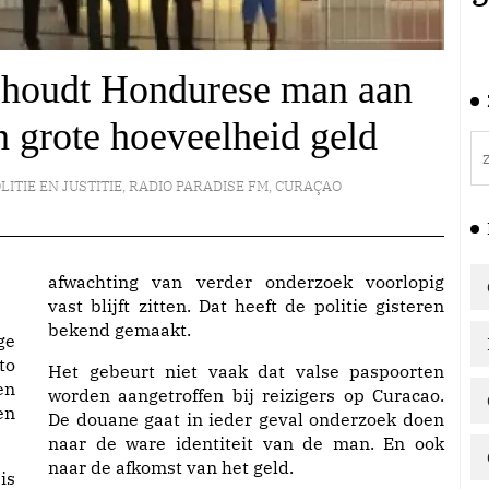
 houdt Hondurese man aan
n grote hoeveelheid geld
LITIE EN JUSTITIE
,
RADIO PARADISE FM
,
CURAÇAO
afwachting van verder onderzoek voorlopig
vast blijft zitten. Dat heeft de politie gisteren
bekend gemaakt.
ge
to
Het gebeurt niet vaak dat valse paspoorten
en
worden aangetroffen bij reizigers op Curacao.
en
De douane gaat in ieder geval onderzoek doen
naar de ware identiteit van de man. En ook
naar de afkomst van het geld.
is