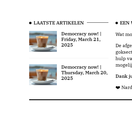
LAATSTE ARTIKELEN
EEN
Democracy now! |
Wat moo
Friday, March 21,
2025
De afge
goksect
hulp va
mogeli
Democracy now! |
Thursday, March 20,
Dank ju
2025
❤️ Nar