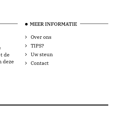
MEER INFORMATIE
Over ons
TIPS?
e
Uw steun
t de
n deze
Contact