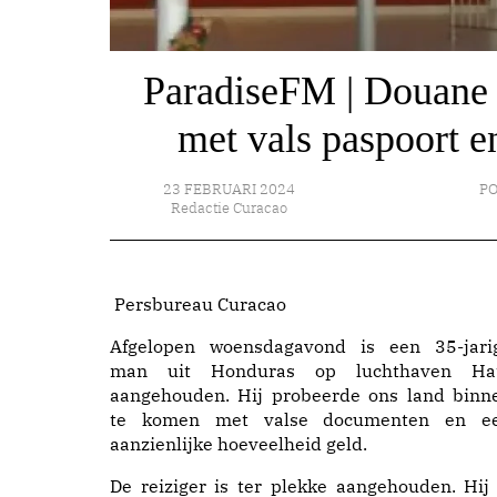
ParadiseFM | Douane
met vals paspoort e
23 FEBRUARI 2024
PO
Redactie Curacao
Persbureau Curacao
Afgelopen woensdagavond is een 35-jari
man uit Honduras op luchthaven Ha
aangehouden. Hij probeerde ons land binn
te komen met valse documenten en e
aanzienlijke hoeveelheid geld.
De reiziger is ter plekke aangehouden. Hij 