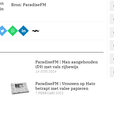
an
Bron:
ParadiseFM
in
ParadiseFM | Man aangehouden
(59) met vals rijbewijs
14 JUNI 2024
ParadiseFM | Vrouwen op Hato
betrapt met valse papieren
7 FEBRUARI 2022