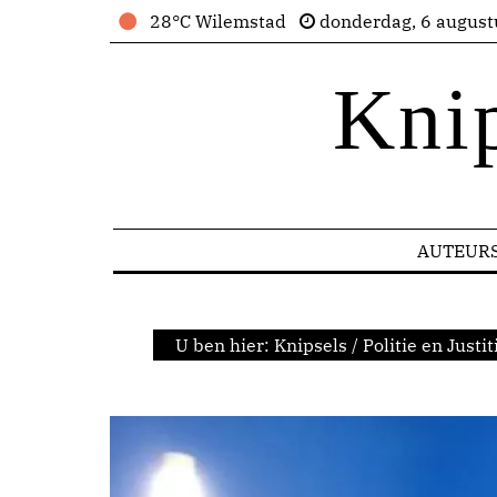
28°C Wilemstad
donderdag, 6 august
Kni
AUTEUR
U ben hier:
Knipsels
/
Politie en Justit