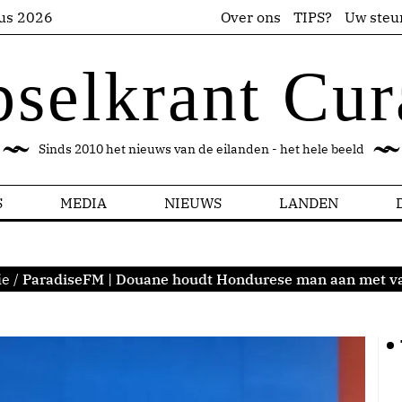
us 2026
Over ons
TIPS?
Uw steu
pselkrant Cur
Sinds 2010 het nieuws van de eilanden - het hele beeld
S
MEDIA
NIEUWS
LANDEN
ie
/
ParadiseFM | Douane houdt Hondurese man aan met val