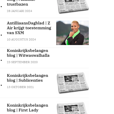
.
trustbazen
28 JANUARI 2024
AntilliaansDagblad | Z
Air krijgt toestemming
.
van SXM
10 AUGUSTUS 2024
Koninkrijksbelangen
blog | Witwaswalhalla
.
23 SEPTEMBER 2020
Koninkrijksbelangen
blog | Sublicenties
.
13 OKTOBER 2021
Koninkrijksbelangen
blog | First Lady
.