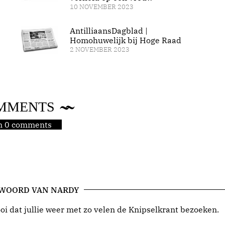
10 NOVEMBER 2023
AntilliaansDagblad |
Homohuwelijk bij Hoge Raad
2 NOVEMBER 2023
MMENTS
jn 0 comments
 WOORD VAN NARDY
i dat jullie weer met zo velen de Knipselkrant bezoeken.