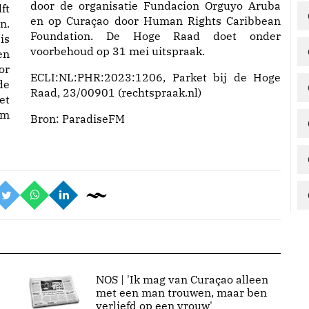
door de organisatie Fundacion Orguyo Aruba
ft
en op Curaçao door Human Rights Caribbean
n.
Foundation. De Hoge Raad doet onder
is
voorbehoud op 31 mei uitspraak.
en
or
ECLI:NL:PHR:2023:1206, Parket bij de Hoge
de
Raad, 23/00901 (rechtspraak.nl)
et
rm
Bron:
ParadiseFM
NOS | 'Ik mag van Curaçao alleen
met een man trouwen, maar ben
verliefd op een vrouw'