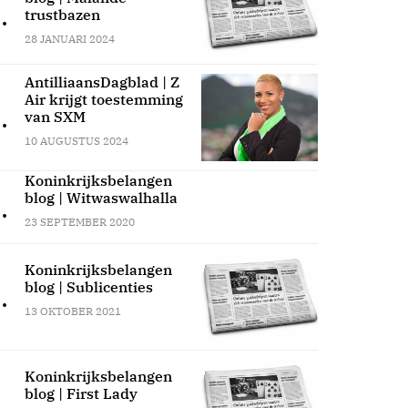
.
trustbazen
28 JANUARI 2024
AntilliaansDagblad | Z
Air krijgt toestemming
.
van SXM
10 AUGUSTUS 2024
Koninkrijksbelangen
blog | Witwaswalhalla
.
23 SEPTEMBER 2020
Koninkrijksbelangen
blog | Sublicenties
.
13 OKTOBER 2021
Koninkrijksbelangen
blog | First Lady
.