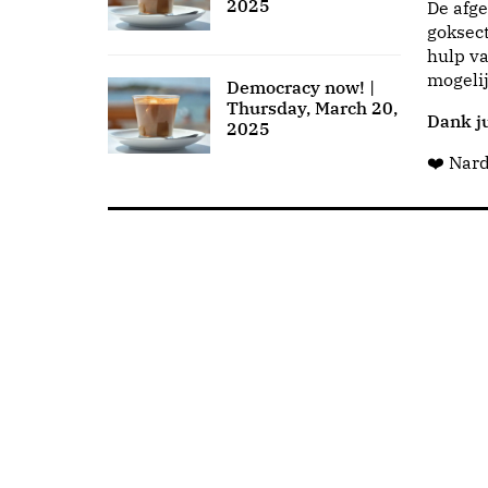
2025
De afge
goksect
hulp va
mogeli
Democracy now! |
Thursday, March 20,
Dank ju
2025
❤️ Nar