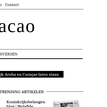
n
Contact
acao
DIVERSEN
k Aruba en Curaçao laten staan
TRENDING ARTIKELEN
Koninkrijksbelangen
blog | Malafide