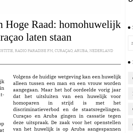
an Hoge Raad: homohuwelijk
açao laten staan
USTITIE
,
RADIO PARADISE FM
,
CURAÇAO
,
ARUBA
,
NEDERLAND
Volgens de huidige wetgeving kan een huwelijk
jk
alleen tussen een man en een vrouw worden
in
aangegaan. Maar het hof oordeelde vorig jaar
t-
dat het uitsluiten van een huwelijk voor
homoparen in strijd is met het
discriminatieverbod en de staatsregelingen.
Curaçao en Aruba gingen in cassatie tegen
deze uitspraak. De zaak voor het openstellen
op
van het huwelijk is op Aruba aangespannen
at