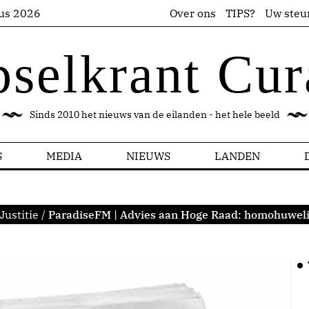
us 2026
Over ons
TIPS?
Uw steu
pselkrant Cur
Sinds 2010 het nieuws van de eilanden - het hele beeld
S
MEDIA
NIEUWS
LANDEN
Justitie
/
ParadiseFM | Advies aan Hoge Raad: homohuwelij