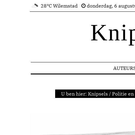
28°C Wilemstad
donderdag, 6 august
Kni
AUTEUR
U ben hier:
Knipsels
/
Politie en 