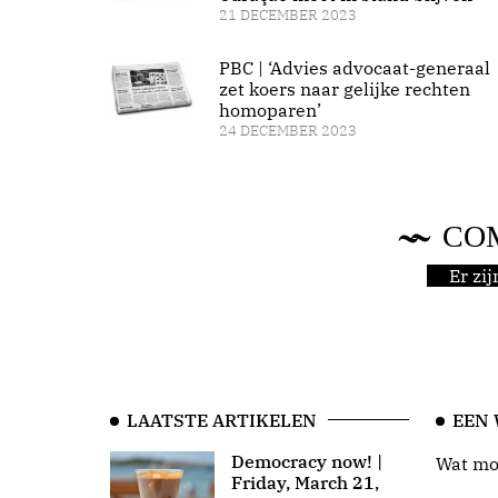
21 DECEMBER 2023
PBC | ‘Advies advocaat-generaal
zet koers naar gelijke rechten
homoparen’
24 DECEMBER 2023
CO
Er zi
LAATSTE ARTIKELEN
EEN
Democracy now! |
Wat moo
Friday, March 21,