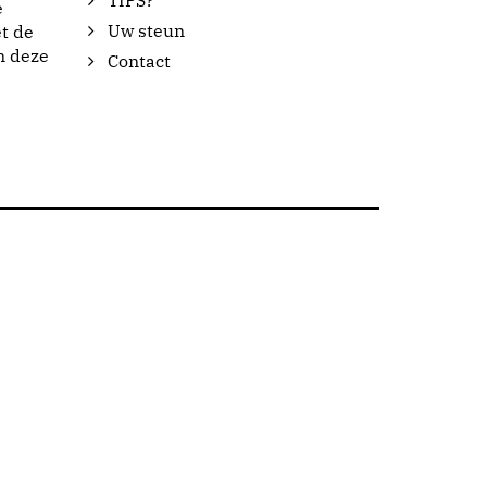
TIPS?
e
Uw steun
t de
n deze
Contact