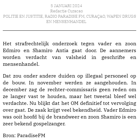
5 JANUARI 2024
Redactie Curacao
POLITIE EN JUSTITIE
,
RADIO PARADISE FM
,
CURAÇAO
,
WAPEN DRUGS
EN MENSENHANDEL
Het strafrechtelijk onderzoek tegen vader en zoon
Edmiro en Shamiro Antia gaat door. De aannemers
worden verdacht van valsheid in geschrifte en
mensenhandel.
Dat zou onder andere duiden op illegaal personeel op
de bouw. In november werden ze aangehouden. In
december zag de rechter-commissaris geen reden om
ze langer vast te houden, maar het tweetal bleef wel
verdachte. Nu blijkt dat het OM definitief tot vervolging
over gaat. De zaak krijgt veel bekendheid. Vader Edmiro
was ooit hoofd bij de brandweer en zoon Shamiro is een
zeer bekend gospelzanger.
Bron:
ParadiseFM