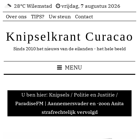
28°C Wilemstad
vrijdag, 7 augustus 2026
Over ons
TIPS?
Uw steun
Contact
Knipselkrant Curacao
Sinds 2010 het nieuws van de eilanden - het hele beeld
MENU
U ben hier:
Knipsels
/
Politie en Justitie
/
ParadiseFM | Aannemersvader en -zoon Anita
strafrechtelijk vervolgd