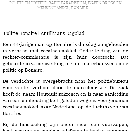
POLITIE EN JUSTITIE
,
RADIO PARADISE FM
,
WAPEN DRUGS EN
MENSENHANDEL
,
BONAIRE
Politie Bonaire | Antilliaans Dagblad
Een 44-jarige man op Bonaire is dinsdag aangehouden
in verband met cocaïnesmokkel. Onder leiding van de
rechter-commissaris is zijn huis doorzocht. Dat
gebeurde in samenwerking met de marechaussee en de
politie op Bonaire.
De verdachte is overgebracht naar het politiebureau
voor verder verhoor door de marechaussee. De zaak
heeft de naam Houtduif gekregen en is naar aanleiding
van een aanhouding kort geleden wegens voorgenomen
cocaïnesmokkel naar Nederland op de luchthaven van
Bonaire.
Bij de huiszoeking zijn onder meer een vuurwapen,
hasj, cocaïne en mobiele telefoons in beslag genomen.