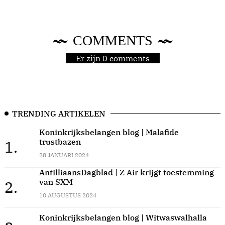
COMMENTS
Er zijn 0 comments
TRENDING ARTIKELEN
Koninkrijksbelangen blog | Malafide
trustbazen
1.
28 JANUARI 2024
AntilliaansDagblad | Z Air krijgt toestemming
van SXM
2.
10 AUGUSTUS 2024
Koninkrijksbelangen blog | Witwaswalhalla