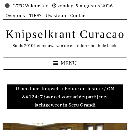
27°C Wilemstad
zondag, 9 augustus 2026
Over ons
TIPS?
Uw steun
Contact
Knipselkrant Curacao
Sinds 2010 het nieuws van de eilanden - het hele beeld
MENU
U ben hier:
Knipsels
/
Politie en Justitie
/
OM
&#124; 7 jaar cel voor schietpartij met
jachtgeweer in Seru Grandi