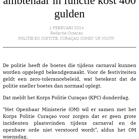
ambtenaar in functie kost 400
gulden
1 FEBRUARI 2024
Redactie Curacao
POLITIE EN JUSTITIE
,
CURAÇAO
,
COMIN' UP
,
NU.CW
De politie heeft de boetes die tijdens carnaval kunnen
worden opgelegd bekendgemaakt. Voor de festiviteiten
geldt een zero-tolerancebeleid, wat betekent dat de
politie sneller boetes dan normaal oplegt.
Dat meldt het Korps Politie Curaçao (KPC) donderdag.
“Het Openbaar Ministerie (OM) wil er samen met het
Korps Politie Curaçao voor zorgen dat er geen grote
incidenten plaatsvinden tijdens carnaval en de
openbare orde niet verstoord wordt”, aldus het OM
woensdag.