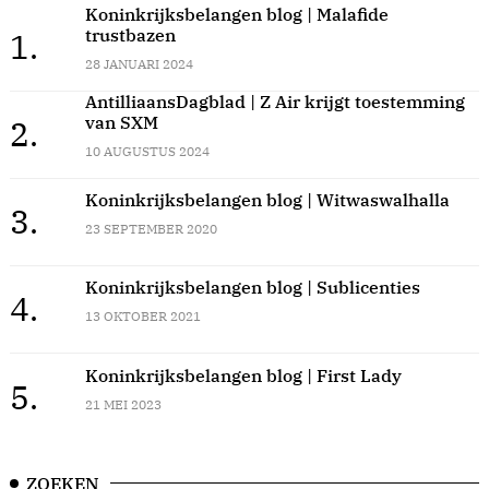
Koninkrijksbelangen blog | Malafide
trustbazen
1.
28 JANUARI 2024
AntilliaansDagblad | Z Air krijgt toestemming
van SXM
2.
10 AUGUSTUS 2024
Koninkrijksbelangen blog | Witwaswalhalla
3.
23 SEPTEMBER 2020
Koninkrijksbelangen blog | Sublicenties
4.
13 OKTOBER 2021
Koninkrijksbelangen blog | First Lady
5.
21 MEI 2023
ZOEKEN