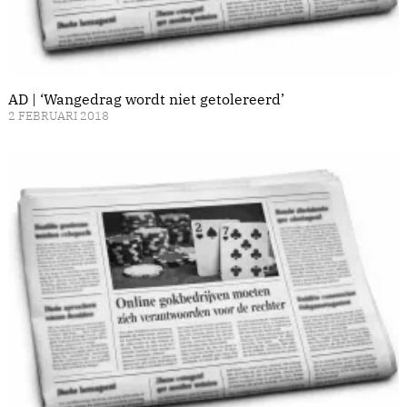
AD | ‘Wangedrag wordt niet getolereerd’
2 FEBRUARI 2018