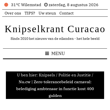
31°C Wilemstad
zaterdag, 8 augustus 2026
Over ons
TIPS?
Uw steun
Contact
Knipselkrant Curacao
Sinds 2010 het nieuws van de eilanden - het hele beeld
MENU
U ben hier:
Knipsels
/
Politie en Justitie
/
Nu.cw | Zero-tolerancebeleid carnaval:
belediging ambtenaar in functie kost 400
gulden