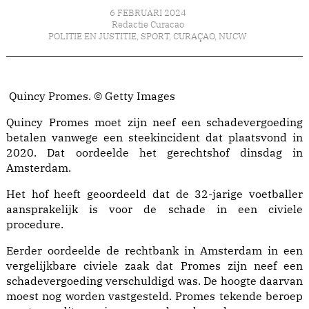
6 FEBRUARI 2024
Redactie Curacao
POLITIE EN JUSTITIE
,
SPORT
,
CURAÇAO
,
NU.CW
Quincy Promes. © Getty Images
Quincy Promes moet zijn neef een schadevergoeding
betalen vanwege een steekincident dat plaatsvond in
2020. Dat oordeelde het gerechtshof dinsdag in
Amsterdam.
Het hof heeft geoordeeld dat de 32-jarige voetballer
aansprakelijk is voor de schade in een civiele
procedure.
Eerder oordeelde de rechtbank in Amsterdam in een
vergelijkbare civiele zaak dat Promes zijn neef een
schadevergoeding verschuldigd was. De hoogte daarvan
moest nog worden vastgesteld. Promes tekende beroep