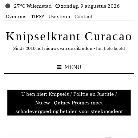
27°C Wilemstad
zondag, 9 augustus 2026
Over ons
TIPS?
Uw steun
Contact
Knipselkrant Curacao
Sinds 2010 het nieuws van de eilanden - het hele beeld
MENU
U ben hier:
Knipsels
/
Politie en Justitie
/
Nu.cw | Quincy Promes moet
schadevergoeding betalen voor steekincident