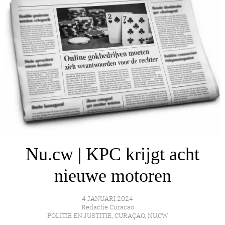
Nu.cw | KPC krijgt acht
nieuwe motoren
4 JANUARI 2024
Redactie Curacao
POLITIE EN JUSTITIE
,
CURAÇAO
,
NU.CW