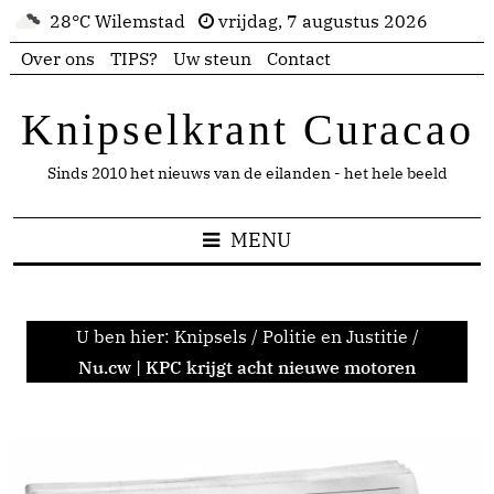
28°C Wilemstad
vrijdag, 7 augustus 2026
Over ons
TIPS?
Uw steun
Contact
Knipselkrant Curacao
Sinds 2010 het nieuws van de eilanden - het hele beeld
MENU
U ben hier:
Knipsels
/
Politie en Justitie
/
Nu.cw | KPC krijgt acht nieuwe motoren