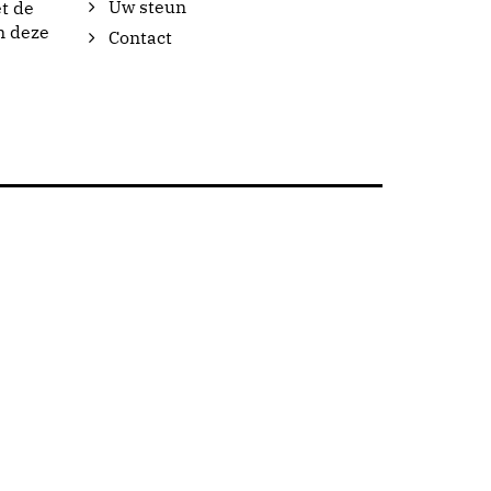
Uw steun
t de
n deze
Contact