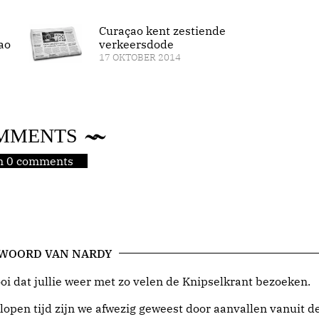
Curaçao kent zestiende
ao
verkeersdode
17 OKTOBER 2014
MMENTS
jn 0 comments
 WOORD VAN NARDY
i dat jullie weer met zo velen de Knipselkrant bezoeken.
lopen tijd zijn we afwezig geweest door aanvallen vanuit d