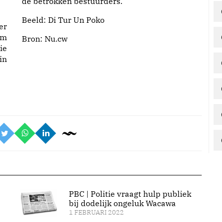
de betrokken bestuurders.
Beeld: Di Tur Un Poko
er
om
Bron:
Nu.cw
ie
in
PBC | Politie vraagt hulp publiek
bij dodelijk ongeluk Wacawa
1 FEBRUARI 2022