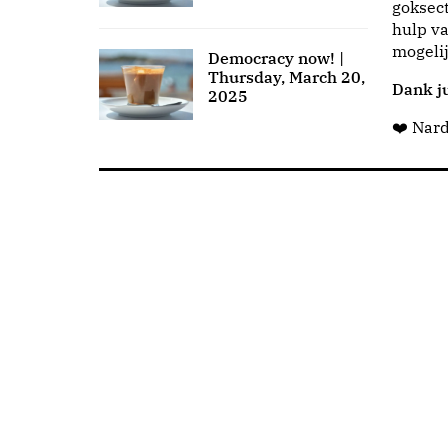
goksect
hulp va
mogeli
Democracy now! |
Thursday, March 20,
Dank ju
2025
❤️ Nar