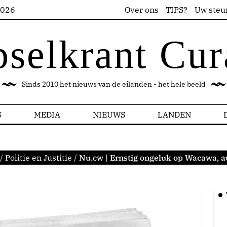
2026
Over ons
TIPS?
Uw steu
pselkrant Cur
Sinds 2010 het nieuws van de eilanden - het hele beeld
S
MEDIA
NIEUWS
LANDEN
/
Politie en Justitie
/
Nu.cw | Ernstig ongeluk op Wacawa, au