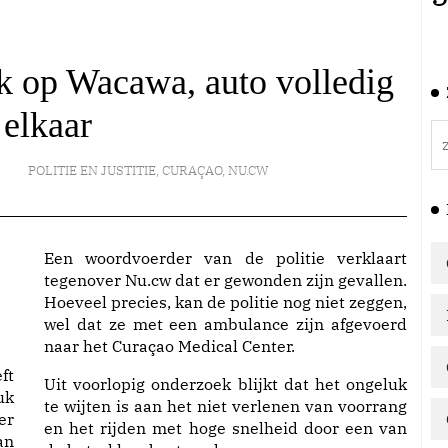
k op Wacawa, auto volledig
 elkaar
POLITIE EN JUSTITIE
,
CURAÇAO
,
NU.CW
Een woordvoerder van de politie verklaart
tegenover Nu.cw dat er gewonden zijn gevallen.
Hoeveel precies, kan de politie nog niet zeggen,
wel dat ze met een ambulance zijn afgevoerd
naar het Curaçao Medical Center.
ft
Uit voorlopig onderzoek blijkt dat het ongeluk
uk
te wijten is aan het niet verlenen van voorrang
er
en het rijden met hoge snelheid door een van
an