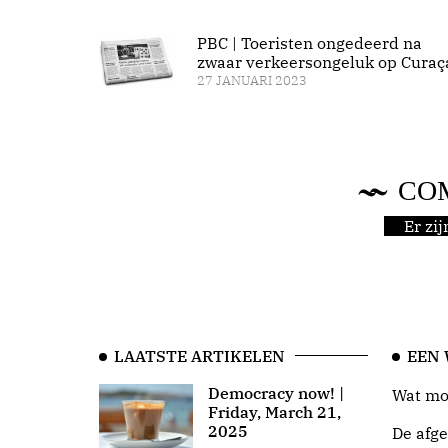
PBC | Toeristen ongedeerd na
zwaar verkeersongeluk op Curaç
27 JANUARI 2023
CO
Er zi
LAATSTE ARTIKELEN
EEN
Democracy now! |
Wat moo
Friday, March 21,
2025
De afge