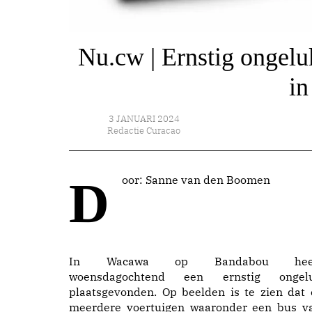
Nu.cw | Ernstig ongelu
in
3 JANUARI 2024
Redactie Curacao
Door: Sanne van den Boomen
In Wacawa op Bandabou hee
woensdagochtend een ernstig ongel
plaatsgevonden. Op beelden is te zien dat 
meerdere voertuigen waaronder een bus v