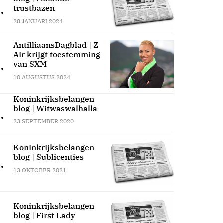
.
trustbazen
28 JANUARI 2024
AntilliaansDagblad | Z
Air krijgt toestemming
.
van SXM
10 AUGUSTUS 2024
Koninkrijksbelangen
blog | Witwaswalhalla
.
23 SEPTEMBER 2020
Koninkrijksbelangen
blog | Sublicenties
.
13 OKTOBER 2021
Koninkrijksbelangen
blog | First Lady
.