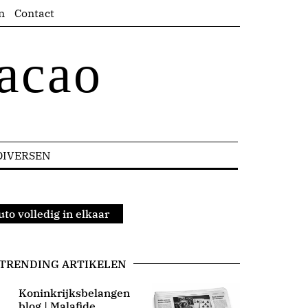
n
Contact
acao
DIVERSEN
to volledig in elkaar
TRENDING ARTIKELEN
Koninkrijksbelangen
blog | Malafide