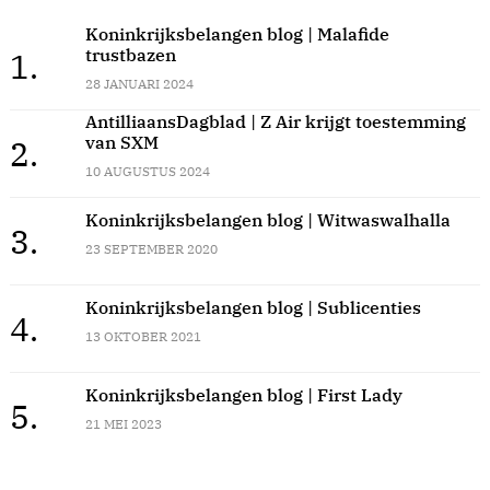
Koninkrijksbelangen blog | Malafide
trustbazen
1.
28 JANUARI 2024
AntilliaansDagblad | Z Air krijgt toestemming
van SXM
2.
10 AUGUSTUS 2024
Koninkrijksbelangen blog | Witwaswalhalla
3.
23 SEPTEMBER 2020
Koninkrijksbelangen blog | Sublicenties
4.
13 OKTOBER 2021
Koninkrijksbelangen blog | First Lady
5.
21 MEI 2023