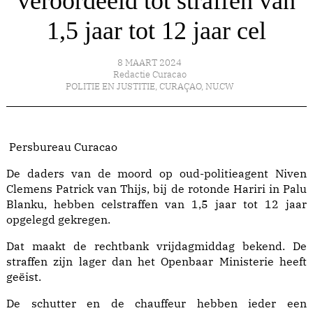
veroordeeld tot straffen van
1,5 jaar tot 12 jaar cel
8 MAART 2024
Redactie Curacao
POLITIE EN JUSTITIE
,
CURAÇAO
,
NU.CW
Persbureau Curacao
De daders van de moord op oud-politieagent Niven
Clemens Patrick van Thijs, bij de rotonde Hariri in Palu
Blanku, hebben celstraffen van 1,5 jaar tot 12 jaar
opgelegd gekregen.
Dat maakt de rechtbank vrijdagmiddag bekend. De
straffen zijn lager dan het Openbaar Ministerie heeft
geëist.
De schutter en de chauffeur hebben ieder een