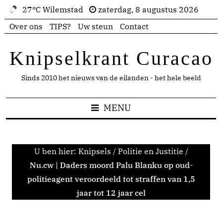
27°C Wilemstad
zaterdag, 8 augustus 2026
Over ons
TIPS?
Uw steun
Contact
Knipselkrant Curacao
Sinds 2010 het nieuws van de eilanden - het hele beeld
MENU
U ben hier:
Knipsels
/
Politie en Justitie
/
Nu.cw | Daders moord Palu Blanku op oud-
politieagent veroordeeld tot straffen van 1,5
jaar tot 12 jaar cel