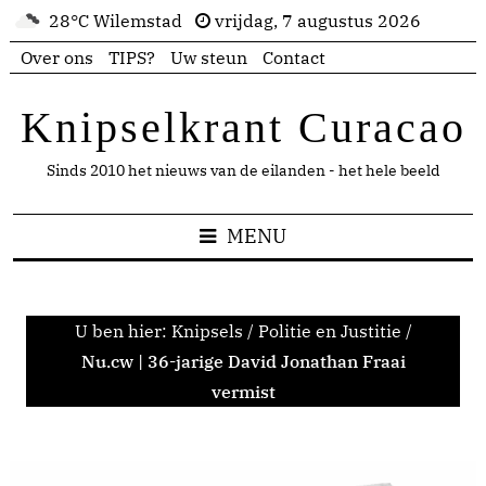
28°C Wilemstad
vrijdag, 7 augustus 2026
Over ons
TIPS?
Uw steun
Contact
Knipselkrant Curacao
Sinds 2010 het nieuws van de eilanden - het hele beeld
MENU
U ben hier:
Knipsels
/
Politie en Justitie
/
Nu.cw | 36-jarige David Jonathan Fraai
vermist