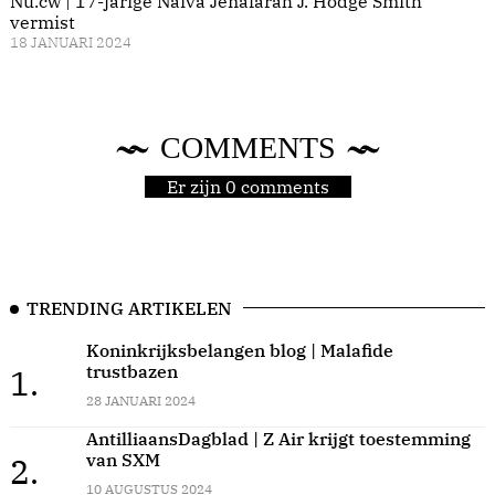
Nu.cw | 17-jarige Naiva Jenafarah J. Hodge Smith
vermist
18 JANUARI 2024
COMMENTS
Er zijn 0 comments
TRENDING ARTIKELEN
Koninkrijksbelangen blog | Malafide
trustbazen
1.
28 JANUARI 2024
AntilliaansDagblad | Z Air krijgt toestemming
van SXM
2.
10 AUGUSTUS 2024