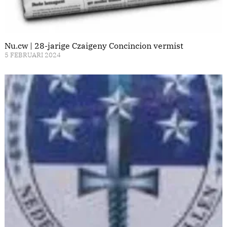
Nu.cw | 28-jarige Czaigeny Concincion vermist
5 FEBRUARI 2024