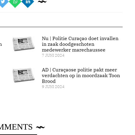
Nu | Politie Curaçao doet invallen
n
in zaak doodgeschoten
medewerker marechaussee
7 JUNI 2024
AD | Curaçaose politie pakt meer
verdachten op in moordzaak Toon
Brood
9 JUNI 2024
MMENTS