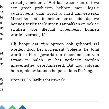
vreselijk incident. “Het laat weer zien dat we
de
een groot probleem hebben met illegale
er
vuurwapens, daar wordt al hard aan gewerkt.
de
Misschien dat dit incident ertoe leidt dat we
en
het nog serieuzer kunnen aanpakken en ook de
an
straffen voor illegaal wapenbezit kunnen
en
worden verhoogd.”
an
Hij hoopt dat zijn oproep ook gehoord zal
worden door het parlement. Volgens De Jong
et
wordt er hard gewerkt om meer mensen van
an
straat te halen. In het verleden werden
en
inleveracties georganiseerd. Dat zou volgens
hem opnieuw kunnen helpen, aldus De Jong.
ig
Bron:
NTR/CaribischNetwerk
nd
is