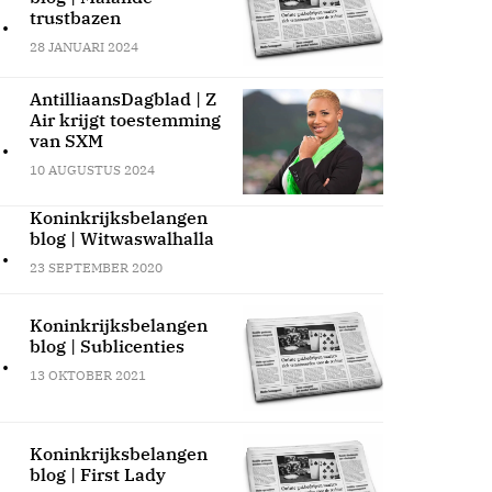
.
trustbazen
28 JANUARI 2024
AntilliaansDagblad | Z
Air krijgt toestemming
.
van SXM
10 AUGUSTUS 2024
Koninkrijksbelangen
blog | Witwaswalhalla
.
23 SEPTEMBER 2020
Koninkrijksbelangen
blog | Sublicenties
.
13 OKTOBER 2021
Koninkrijksbelangen
blog | First Lady
.