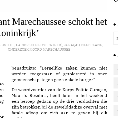
nt Marechaussee schokt het
oninkrijk’
 JUSTITIE
,
CARIBISCH NETWERK (NTR)
,
CURAÇAO
,
NEDERLAND
,
ONDERZOEK MOORD MARECHAUSSEE
benadrukte: “Dergelijke zaken kunnen niet
worden toegestaan of getolereerd in onze
gemeenschap, tegen geen enkele burger.”
ao
en
De woordvoerder van de Korps Politie Curaçao,
nd
Maurits Rosalina, heeft later in het weekend
ng
een beroep gedaan op de drie verdachten die
zijn betrokken bij de gewelddadige overval met
fatale afloop om zich aan te geven bij elk
or