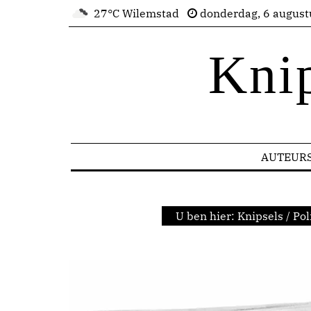
27°C Wilemstad
donderdag, 6 august
Kni
AUTEUR
U ben hier:
Knipsels
/
Pol