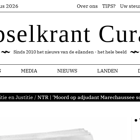
us 2026
Over ons
TIPS?
Uw steu
pselkrant Cur
Sinds 2010 het nieuws van de eilanden - het hele beeld
S
MEDIA
NIEUWS
LANDEN
itie en Justitie
/
NTR | ‘Moord op adjudant Marechaussee sc