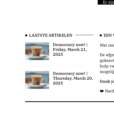
Er zi
LAATSTE ARTIKELEN
EEN
Democracy now! |
Wat moo
Friday, March 21,
2025
De afge
goksect
hulp va
mogeli
Democracy now! |
Thursday, March 20,
Dank ju
2025
❤️ Nar