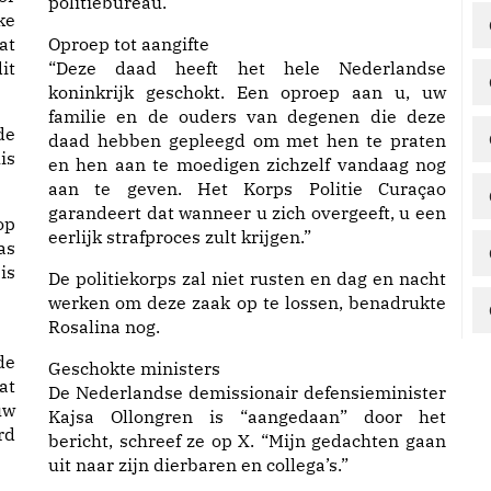
politiebureau.
ke
at
Oproep tot aangifte
it
“Deze daad heeft het hele Nederlandse
koninkrijk geschokt. Een oproep aan u, uw
familie en de ouders van degenen die deze
de
daad hebben gepleegd om met hen te praten
is
en hen aan te moedigen zichzelf vandaag nog
aan te geven. Het Korps Politie Curaçao
garandeert dat wanneer u zich overgeeft, u een
op
eerlijk strafproces zult krijgen.”
as
is
De politiekorps zal niet rusten en dag en nacht
werken om deze zaak op te lossen, benadrukte
Rosalina nog.
de
Geschokte ministers
at
De Nederlandse demissionair defensieminister
uw
Kajsa Ollongren is “aangedaan” door het
rd
bericht, schreef ze op X. “Mijn gedachten gaan
uit naar zijn dierbaren en collega’s.”