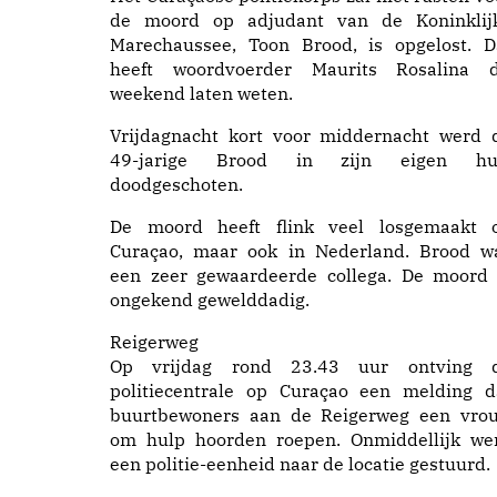
de moord op adjudant van de Koninklij
Marechaussee, Toon Brood, is opgelost. D
heeft woordvoerder Maurits Rosalina d
weekend laten weten.
Vrijdagnacht kort voor middernacht werd 
49-jarige Brood in zijn eigen hu
doodgeschoten.
De moord heeft flink veel losgemaakt 
Curaçao, maar ook in Nederland. Brood w
een zeer gewaardeerde collega. De moord 
ongekend gewelddadig.
Reigerweg
Op vrijdag rond 23.43 uur ontving 
politiecentrale op Curaçao een melding d
buurtbewoners aan de Reigerweg een vro
om hulp hoorden roepen. Onmiddellijk we
een politie-eenheid naar de locatie gestuurd.