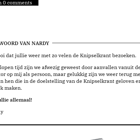
jn 0 comments
 WOORD VAN NARDY
i dat jullie weer met zo velen de Knipselkrant bezoeken.
lopen tijd zijn we afwezig geweest door aanvallen vanuit d
or op mij als persoon, maar gelukkig zijn we weer terug me
n hen die in de doelstelling van de Knipselkrant geloven e
jk maken.
llie allemaal!
dy