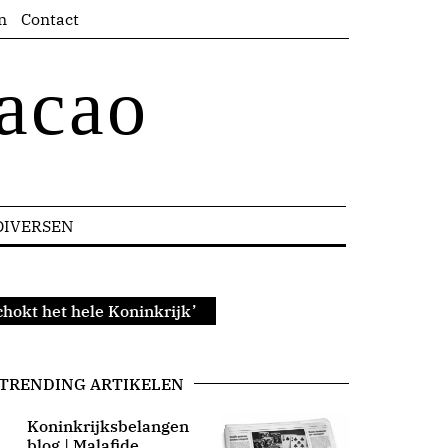
n
Contact
acao
DIVERSEN
hokt het hele Koninkrijk’
TRENDING ARTIKELEN
Koninkrijksbelangen
blog | Malafide