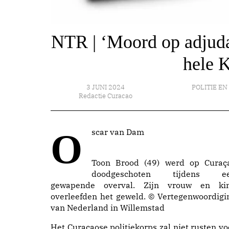
NTR | ‘Moord op adjuda
hele K
3 JUNI 2024
POLITIE EN
Redactie Curacao
Oscar van Dam
Toon Brood (49) werd op Curaç
doodgeschoten tijdens e
gewapende overval. Zijn vrouw en ki
overleefden het geweld. © Vertegenwoordigi
van Nederland in Willemstad
Het Curaçaose politiekorps zal niet rusten vo