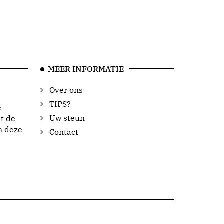
MEER INFORMATIE
Over ons
TIPS?
e
Uw steun
t de
n deze
Contact