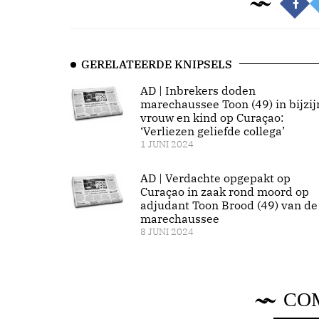
GERELATEERDE KNIPSELS
AD | Inbrekers doden
marechaussee Toon (49) in bijzij
vrouw en kind op Curaçao:
‘Verliezen geliefde collega’
1 JUNI 2024
AD | Verdachte opgepakt op
Curaçao in zaak rond moord op
adjudant Toon Brood (49) van de
marechaus­see
8 JUNI 2024
CO