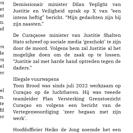
en
Demissionair minister Dilan Yeşilgöz van
et
Justitie en Veiligheid sprak op X van “een
nt
intens heftig” bericht. “Mijn gedachten zijn bij
n.
zijn naasten.”
nd
De Curaçaose minister van Justitie Shalten
Hato schreef op sociale media ‘geschokt’ te zijn
en
door de moord. Volgens hem zal Justitie al het
de
mogelijke doen om de zaak op te lossen.
en
“Justitie zal met harde hand optreden tegen de
el
daders.”
er
Illegale vuurwapens
Toon Brood was sinds juli 2022 werkzaam op
el
Curaçao op de luchthaven. Hij was tweede
n.
teamleider Plan Versterking Grenstoezicht
te
Curaçao en volgens een bericht van de
fd
Vertegenwoordiging ‘zeer begaan met zijn
er
werk’.
Hoofdofficier Heiko de Jong noemde het een