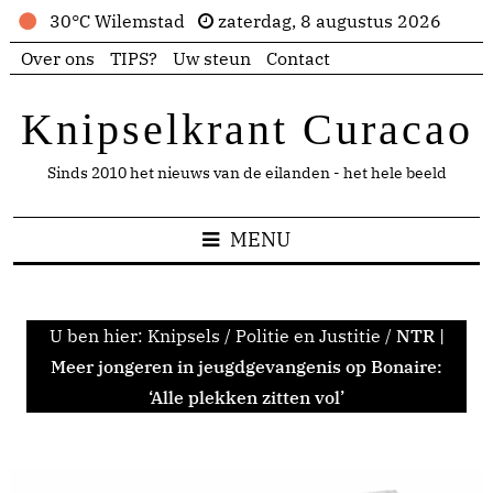
30°C Wilemstad
zaterdag, 8 augustus 2026
Over ons
TIPS?
Uw steun
Contact
Knipselkrant Curacao
Sinds 2010 het nieuws van de eilanden - het hele beeld
MENU
U ben hier:
Knipsels
/
Politie en Justitie
/
NTR |
Meer jongeren in jeugdgevangenis op Bonaire:
‘Alle plekken zitten vol’