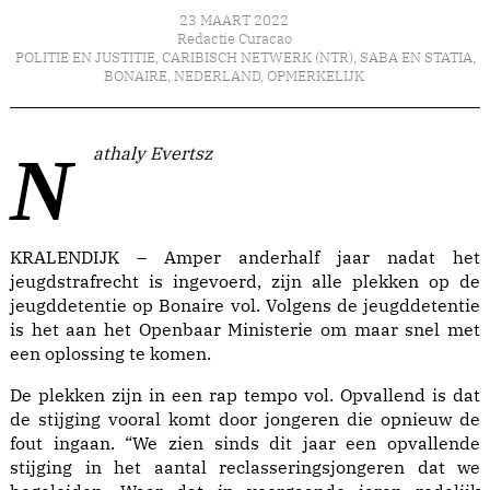
23 MAART 2022
Redactie Curacao
POLITIE EN JUSTITIE
,
CARIBISCH NETWERK (NTR)
,
SABA EN STATIA
,
BONAIRE
,
NEDERLAND
,
OPMERKELIJK
Nathaly Evertsz
KRALENDIJK – Amper anderhalf jaar nadat het
jeugdstrafrecht is ingevoerd, zijn alle plekken op de
jeugddetentie op Bonaire vol. Volgens de jeugddetentie
is het aan het Openbaar Ministerie om maar snel met
een oplossing te komen.
De plekken zijn in een rap tempo vol. Opvallend is dat
de stijging vooral komt door jongeren die opnieuw de
fout ingaan. “We zien sinds dit jaar een opvallende
stijging in het aantal reclasseringsjongeren dat we