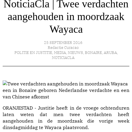
NoticiaCla | Twee verdachten
aangehouden in moordzaak
Wayaca
25 SEPTEMBER 2016
Redactie Curacao
POLITIE EN JUSTITIE
,
MEDIA
,
NIEUWS
,
BONAIRE
,
ARUBA
,
NOTICIACLA
een in Bonaire geboren Nederlandse verdachte en een
van Chinese afkomst
ORANJESTAD - Justitie heeft in de vroege ochtenduren
laten weten dat men twee verdachten heeft
aangehouden in de moordzaak die vorige week
dinsdagmiddag te Wayaca plaatsvond.