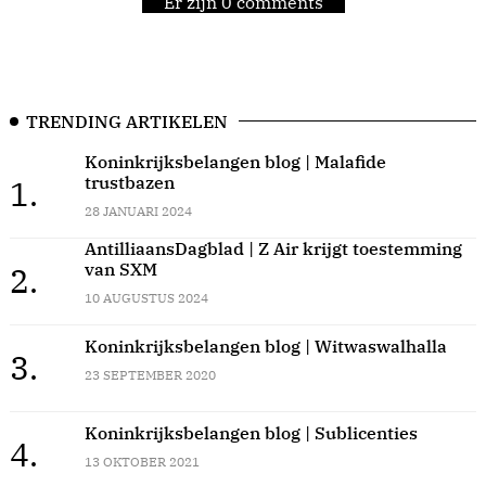
Er zijn 0 comments
TRENDING ARTIKELEN
Koninkrijksbelangen blog | Malafide
trustbazen
1.
28 JANUARI 2024
AntilliaansDagblad | Z Air krijgt toestemming
van SXM
2.
10 AUGUSTUS 2024
Koninkrijksbelangen blog | Witwaswalhalla
3.
23 SEPTEMBER 2020
Koninkrijksbelangen blog | Sublicenties
4.
13 OKTOBER 2021