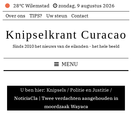
28°C Wilemstad
zondag, 9 augustus 2026
Over ons
TIPS?
Uw steun
Contact
Knipselkrant Curacao
Sinds 2010 het nieuws van de eilanden - het hele beeld
MENU
U ben hier:
Knipsels
/
Politie en Justitie
/
NoticiaCla | Twee verdachten aangehouden in
moordzaak Wayaca