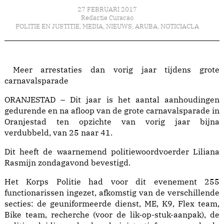
27 FEBRUARI 2017
Redactie Curacao
POLITIE EN JUSTITIE
,
MEDIA
,
NIEUWS
,
ARUBA
,
NOTICIACLA
Meer arrestaties dan vorig jaar tijdens grote
carnavalsparade
ORANJESTAD – Dit jaar is het aantal aanhoudingen
gedurende en na afloop van de grote carnavalsparade in
Oranjestad ten opzichte van vorig jaar bijna
verdubbeld, van 25 naar 41.
Dit heeft de waarnemend politiewoordvoerder Liliana
Rasmijn zondagavond bevestigd.
Het Korps Politie had voor dit evenement 255
functionarissen ingezet, afkomstig van de verschillende
secties: de geuniformeerde dienst, ME, K9, Flex team,
Bike team, recherche (voor de lik-op-stuk-aanpak), de