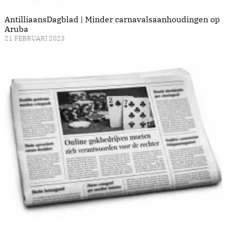
AntilliaansDagblad | Minder carnavalsaanhoudingen op
Aruba
21 FEBRUARI 2023