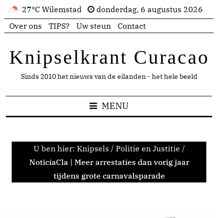
27°C Wilemstad
donderdag, 6 augustus 2026
Over ons
TIPS?
Uw steun
Contact
Knipselkrant Curacao
Sinds 2010 het nieuws van de eilanden - het hele beeld
MENU
U ben hier:
Knipsels
/
Politie en Justitie
/
NoticiaCla | Meer arrestaties dan vorig jaar
tijdens grote carnavalsparade