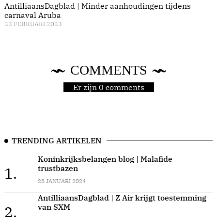
AntilliaansDagblad | Minder aanhoudingen tijdens
carnaval Aruba
23 FEBRUARI 2023
COMMENTS
Er zijn 0 comments
TRENDING ARTIKELEN
Koninkrijksbelangen blog | Malafide
trustbazen
1.
28 JANUARI 2024
AntilliaansDagblad | Z Air krijgt toestemming
van SXM
2.