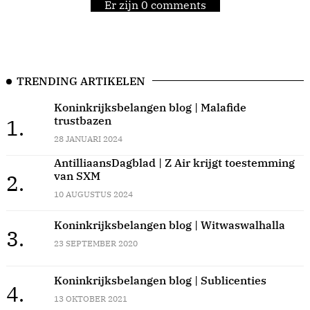
Er zijn 0 comments
TRENDING ARTIKELEN
Koninkrijksbelangen blog | Malafide
trustbazen
1.
28 JANUARI 2024
AntilliaansDagblad | Z Air krijgt toestemming
van SXM
2.
10 AUGUSTUS 2024
Koninkrijksbelangen blog | Witwaswalhalla
3.
23 SEPTEMBER 2020
Koninkrijksbelangen blog | Sublicenties
4.
13 OKTOBER 2021