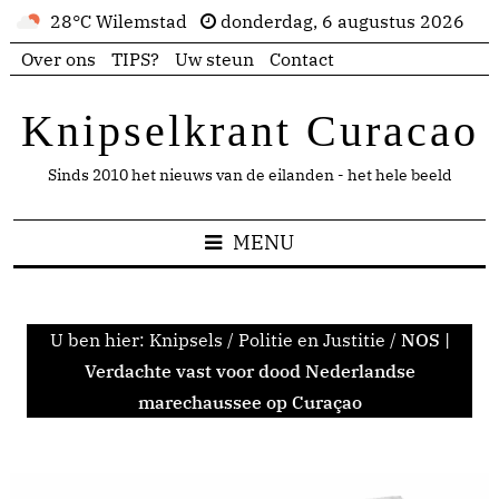
28°C Wilemstad
donderdag, 6 augustus 2026
Over ons
TIPS?
Uw steun
Contact
Knipselkrant Curacao
Sinds 2010 het nieuws van de eilanden - het hele beeld
MENU
U ben hier:
Knipsels
/
Politie en Justitie
/
NOS |
Verdachte vast voor dood Nederlandse
marechaussee op Curaçao