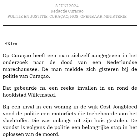
8 JUNI 2024
Redactie Curacao
POLITIE EN JUSTITIE
,
CURAÇAO
,
NOS
,
OPENBAAR MINISTERIE
EXtra
Op Curaçao heeft een man zichzelf aangegeven in het
onderzoek naar de dood van een Nederlandse
marechaussee. De man meldde zich gisteren bij de
politie van Curaçao.
Dat gebeurde na een reeks invallen in en rond de
hoofdstad Willemstad.
Bij een inval in een woning in de wijk Oost Jongbloed
vond de politie een motorfiets die toebehoorde aan het
slachtoffer. Die was onlangs uit zijn huis gestolen. De
vondst is volgens de politie een belangrijke stap in het
oplossen van de moord.