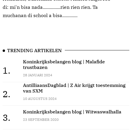
di: mi'n bisa nada...............rien rien rien. Ta
muchanan di school a bisa.............
TRENDING ARTIKELEN
Koninkrijksbelangen blog | Malafide
trustbazen
1.
28 JANUARI 2024
AntilliaansDagblad | Z Air krijgt toestemming
van SXM
2.
10 AUGUSTUS 2024
Koninkrijksbelangen blog | Witwaswalhalla
3.
23 SEPTEMBER 2020