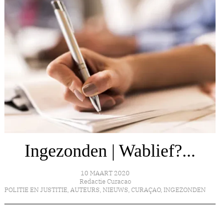
Ingezonden | Wablief?...
10 MAART 2020
Redactie Curacao
POLITIE EN JUSTITIE
,
AUTEURS
,
NIEUWS
,
CURAÇAO
,
INGEZONDEN