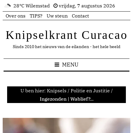
28°C Wilemstad
vrijdag, 7 augustus 2026
Over ons
TIPS?
Uw steun
Contact
Knipselkrant Curacao
Sinds 2010 het nieuws van de eilanden - het hele beeld
MENU
U ben hier:
Knipsels
/
Politie en Justitie
/
Ingezonden | Wablief?...