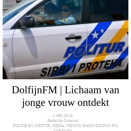
DolfijnFM | Lichaam van
jonge vrouw ontdekt
4 MEI 2016
Redactie Curacao
POLITIE EN JUSTITIE
,
MEDIA
,
NIEUWS
,
RADIO DOLFIJN FM
,
CURAÇAO