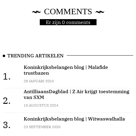
COMMENTS
Er zijn 0 comments
TRENDING ARTIKELEN
Koninkrijksbelangen blog | Malafide
trustbazen
1.
28 JANUARI 2024
AntilliaansDagblad | Z Air krijgt toestemming
van SXM
2.
10 AUGUSTUS 2024
Koninkrijksbelangen blog | Witwaswalhalla
3.
23 SEPTEMBER 2020