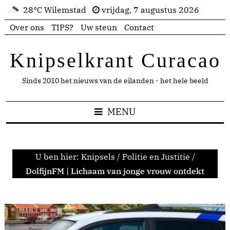
28°C Wilemstad
vrijdag, 7 augustus 2026
Over ons
TIPS?
Uw steun
Contact
Knipselkrant Curacao
Sinds 2010 het nieuws van de eilanden - het hele beeld
MENU
U ben hier:
Knipsels
/
Politie en Justitie
/
DolfijnFM | Lichaam van jonge vrouw ontdekt