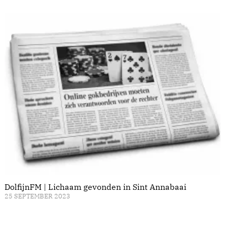
DolfijnFM | Lichaam gevonden in Sint Annabaai
25 SEPTEMBER 2023