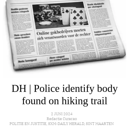
DH | Police identify body
found on hiking trail
2 JUNI 2024
Redactie Curacao
POLITIE EN JUSTITIE
,
SXM-DAILY HERALD
,
SINT MAARTEN