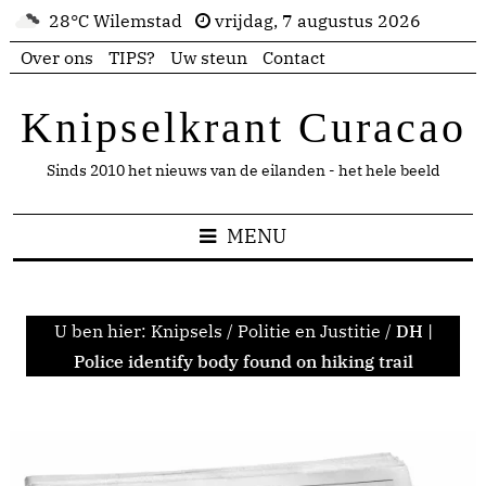
28°C Wilemstad
vrijdag, 7 augustus 2026
Over ons
TIPS?
Uw steun
Contact
Knipselkrant Curacao
Sinds 2010 het nieuws van de eilanden - het hele beeld
MENU
U ben hier:
Knipsels
/
Politie en Justitie
/
DH |
Police identify body found on hiking trail