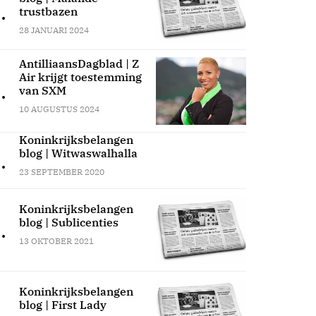
.
trustbazen
28 JANUARI 2024
AntilliaansDagblad | Z
Air krijgt toestemming
.
van SXM
10 AUGUSTUS 2024
Koninkrijksbelangen
blog | Witwaswalhalla
.
23 SEPTEMBER 2020
Koninkrijksbelangen
blog | Sublicenties
.
13 OKTOBER 2021
Koninkrijksbelangen
blog | First Lady
.