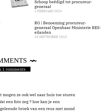
Schoop beëdigd tot procureur-
generaal
2 FEBRUARI 2024
G
RO | Benoeming procureur-
generaal Openbaar Ministerie BES-
eilanden
29 SEPTEMBER 2023
MMENTS
jn 1 comments
kt mogen ze ook wel naar huis toe sturen
t een foto zeg ? hoe kan je een
 geleende broek van een reus met mond