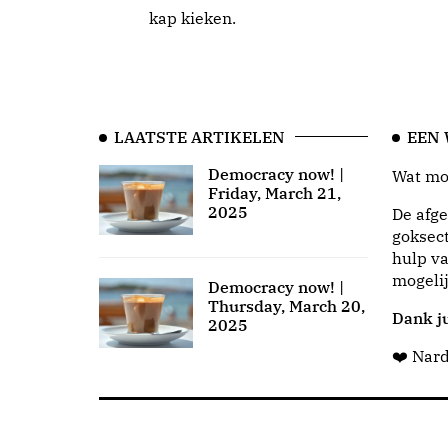
kap kieken.
LAATSTE ARTIKELEN
EEN
Democracy now! |
Wat moo
Friday, March 21,
2025
De afge
goksect
hulp va
mogeli
Democracy now! |
Thursday, March 20,
Dank ju
2025
❤️ Nar