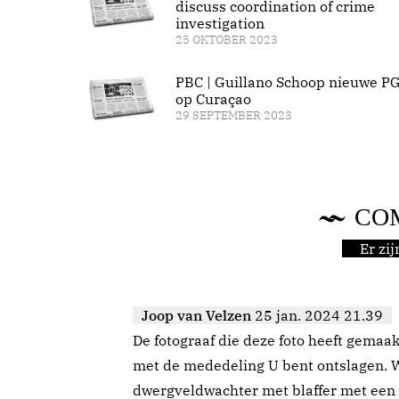
discuss coordination of crime
investigation
25 OKTOBER 2023
PBC | Guillano Schoop nieuwe P
op Curaçao
29 SEPTEMBER 2023
CO
Er zi
Joop van Velzen
25 jan. 2024 21.39
De fotograaf die deze foto heeft gemaa
met de mededeling U bent ontslagen. Wa
dwergveldwachter met blaffer met een