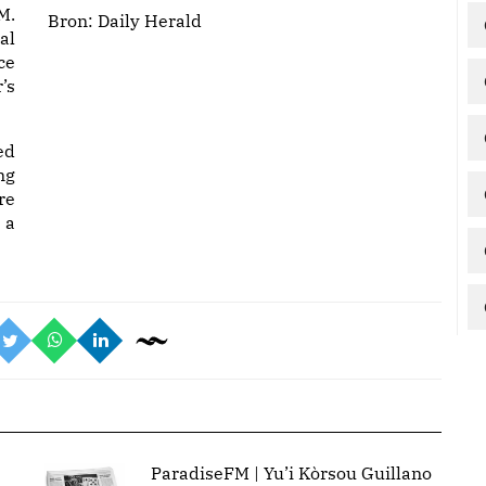
M.
Bron:
Daily Herald
al
ce
’s
ed
ng
re
 a
ParadiseFM | Yu’i Kòrsou Guillano