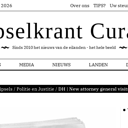
s 2026
Over ons
TIPS?
Uw steu
pselkrant Cur
Sinds 2010 het nieuws van de eilanden - het hele beeld
S
MEDIA
NIEUWS
LANDEN
ipsels
/
Politie en Justitie
/
DH | New attorney general visits