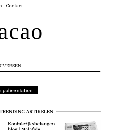
n
Contact
acao
DIVERSEN
 police station
TRENDING ARTIKELEN
Koninkrijksbelangen
blog | Malafide