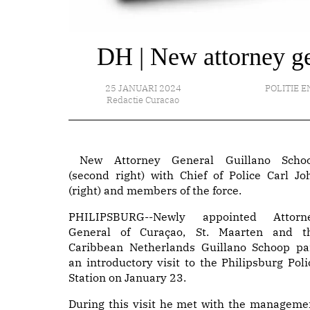
DH | New attorney gen
25 JANUARI 2024
POLITIE E
Redactie Curacao
New Attorney General Guillano Scho
(second right) with Chief of Police Carl Jo
(right) and members of the force.
PHILIPSBURG--Newly appointed Attorn
General of Curaçao, St. Maarten and t
Caribbean Netherlands Guillano Schoop pa
an introductory visit to the Philipsburg Poli
Station on January 23.
During this visit he met with the manageme