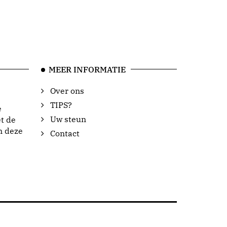
MEER INFORMATIE
Over ons
TIPS?
e
Uw steun
t de
n deze
Contact