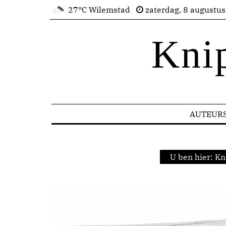
27°C Wilemstad
zaterdag, 8 augustu
Kni
AUTEUR
U ben hier:
Kn