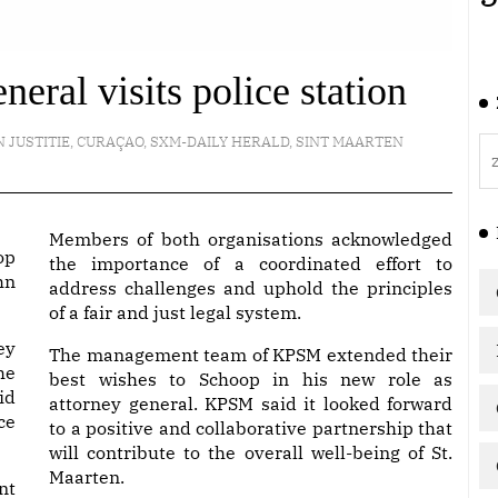
eral visits police station
N JUSTITIE
,
CURAÇAO
,
SXM-DAILY HERALD
,
SINT MAARTEN
Members of both organisations acknowledged
op
the importance of a coordinated effort to
hn
address challenges and uphold the principles
of a fair and just legal system.
ey
The management team of KPSM extended their
he
best wishes to Schoop in his new role as
id
attorney general. KPSM said it looked forward
ce
to a positive and collaborative partnership that
will contribute to the overall well-being of St.
Maarten.
nt