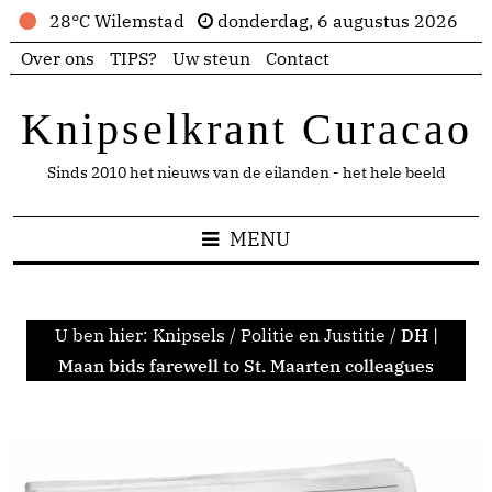
28°C Wilemstad
donderdag, 6 augustus 2026
Over ons
TIPS?
Uw steun
Contact
Knipselkrant Curacao
Sinds 2010 het nieuws van de eilanden - het hele beeld
MENU
U ben hier:
Knipsels
/
Politie en Justitie
/
DH |
Maan bids farewell to St. Maarten colleagues