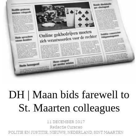
DH | Maan bids farewell to
St. Maarten colleagues
11 DECEMBER 2017
Redactie Curacao
POLITIE EN JUSTITIE
,
NIEUWS
,
NEDERLAND
,
SINT MAARTEN