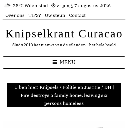
28°C Wilemstad
vrijdag, 7 augustus 2026
Over ons
TIPS?
Uw steun
Contact
Knipselkrant Curacao
Sinds 2010 het nieuws van de eilanden - het hele beeld
MENU
U ben hier:
Knipsels
/
Politie en Justitie
/
DH |
Fire destroys a family home, leaving six
persons homeless