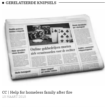
GERELATEERDE KNIPSELS
CC | Help for homeless family after fire
15 MAART 2015