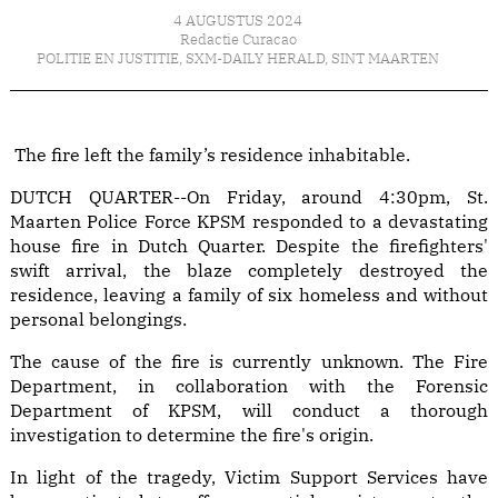
4 AUGUSTUS 2024
Redactie Curacao
POLITIE EN JUSTITIE
,
SXM-DAILY HERALD
,
SINT MAARTEN
The fire left the family’s residence inhabitable.
DUTCH QUARTER--On Friday, around 4:30pm, St.
Maarten Police Force KPSM responded to a devastating
house fire in Dutch Quarter. Despite the firefighters'
swift arrival, the blaze completely destroyed the
residence, leaving a family of six homeless and without
personal belongings.
The cause of the fire is currently unknown. The Fire
Department, in collaboration with the Forensic
Department of KPSM, will conduct a thorough
investigation to determine the fire's origin.
In light of the tragedy, Victim Support Services have