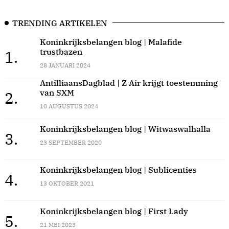
TRENDING ARTIKELEN
Koninkrijksbelangen blog | Malafide
trustbazen
1.
28 JANUARI 2024
AntilliaansDagblad | Z Air krijgt toestemming
van SXM
2.
10 AUGUSTUS 2024
Koninkrijksbelangen blog | Witwaswalhalla
3.
23 SEPTEMBER 2020
Koninkrijksbelangen blog | Sublicenties
4.
13 OKTOBER 2021
Koninkrijksbelangen blog | First Lady
5.
21 MEI 2023