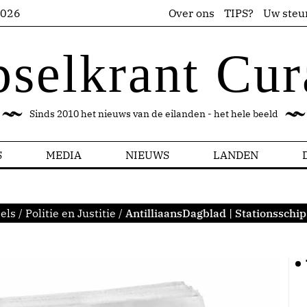
2026
Over ons
TIPS?
Uw steu
pselkrant Cur
Sinds 2010 het nieuws van de eilanden - het hele beeld
S
MEDIA
NIEUWS
LANDEN
els
/
Politie en Justitie
/
AntilliaansDagblad | Stationsschip