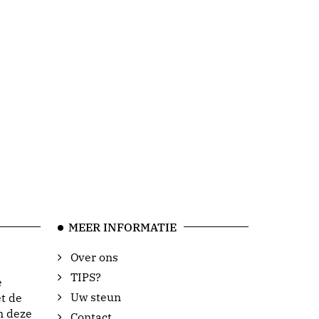
MEER INFORMATIE
Over ons
TIPS?
e
Uw steun
t de
n deze
Contact