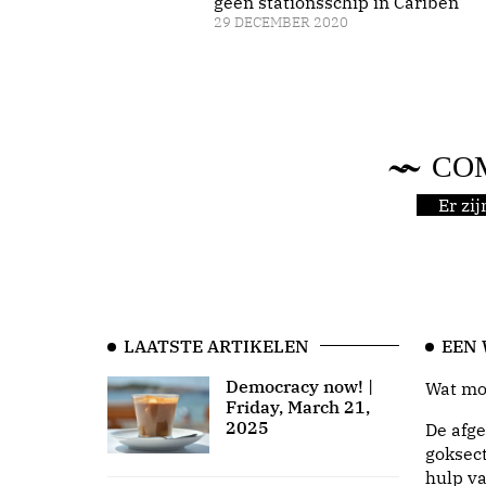
geen stationsschip in Cariben
29 DECEMBER 2020
CO
Er zi
LAATSTE ARTIKELEN
EEN
Democracy now! |
Wat moo
Friday, March 21,
2025
De afge
goksect
hulp va