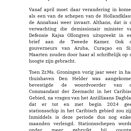
Vanaf april moet daar verandering in kome
als een van de schepen van de Hollandklas
de Annabaai weer invaart. Althans, dat is 
verwachting die demissionair minister v
Defensie Kajsa Ollongren uitspreekt in e
brief aan de Tweede Kamer. Ook 
gouverneurs van Aruba, Curaçao en Si
Maarten zouden door haar al schriftelijk op 
hoogte zijn gebracht.
Toen Zr.Ms. Groningen vorig jaar weer in ha
thuishaven Den Helder was aangekome
bevestigde de woordvoerder van 
Commandant der Zeemacht in het Caribis
Gebied, na vragen van het Antilliaans Dagbla
dat er tot en met begin 2024 ge
stationsschip in het Caribisch gebied zou zij
Inmiddels is deze periode dus nog enke
maanden verlengd. Stationsschepen word
onder meer gebruikt bij counte