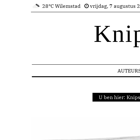
28°C Wilemstad
vrijdag, 7 augustus 
Kni
AUTEUR
U ben hier:
Knips