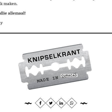
jk maken.
llie allemaal!
dy