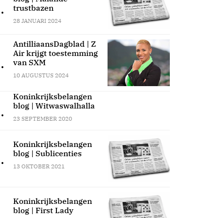
.
trustbazen
28 JANUARI 2024
AntilliaansDagblad | Z
Air krijgt toestemming
.
van SXM
10 AUGUSTUS 2024
Koninkrijksbelangen
blog | Witwaswalhalla
.
23 SEPTEMBER 2020
Koninkrijksbelangen
blog | Sublicenties
.
13 OKTOBER 2021
Koninkrijksbelangen
blog | First Lady
.