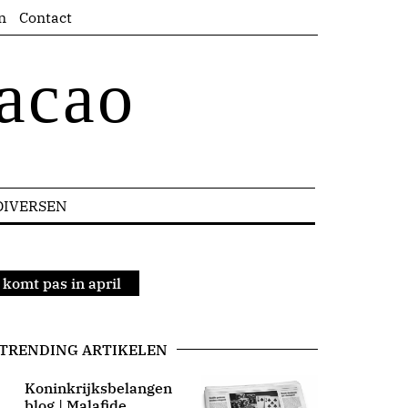
n
Contact
acao
DIVERSEN
 komt pas in april
TRENDING ARTIKELEN
Koninkrijksbelangen
blog | Malafide