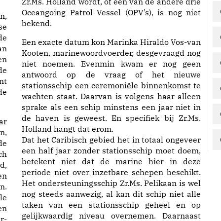
Zr.Ms. Holland wordt, of een van de andere drie
Oceangoing Patrol Vessel (OPV’s), is nog niet
n,
bekend.
se
de
Een exacte datum kon Marinka Hiraldo Vos-van
an
Kooten, marinewoordvoerder, desgevraagd nog
en
niet noemen. Evenmin kwam er nog geen
de
antwoord op de vraag of het nieuwe
nt
stationsschip een ceremoniële binnenkomst te
de
wachten staat. Daarvan is volgens haar alleen
sprake als een schip minstens een jaar niet in
de haven is geweest. En specifiek bij Zr.Ms.
ar
Holland hangt dat erom.
n,
Dat het Caribisch gebied het in totaal ongeveer
de
een half jaar zonder stationsschip moet doem,
ch
betekent niet dat de marine hier in deze
d,
periode niet over inzetbare schepen beschikt.
en
Het ondersteuningsschip Zr.Ms. Pelikaan is wel
n.
nog steeds aanwezig, al kan dit schip niet alle
le
taken van een stationsschip geheel en op
en
gelijkwaardig niveau overnemen. Daarnaast
r-