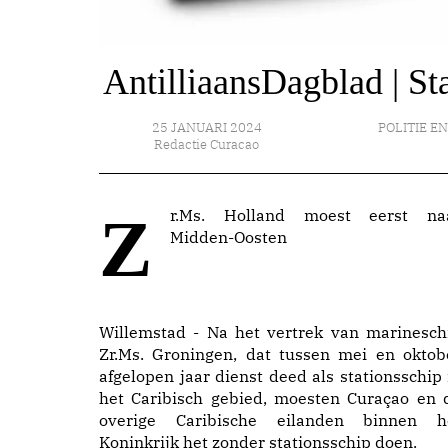
AntilliaansDagblad | St
25 JANUARI 2024
POLITIE EN
Redactie Curacao
Zr.Ms. Holland moest eerst naar
Midden-Oosten
Willemstad - Na het vertrek van marinesch
Zr.Ms. Groningen, dat tussen mei en oktob
afgelopen jaar dienst deed als stationsschip 
het Caribisch gebied, moesten Curaçao en 
overige Caribische eilanden binnen h
Koninkrijk het zonder stationsschip doen.