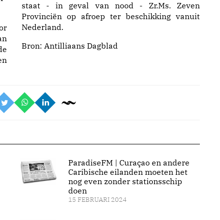
staat - in geval van nood - Zr.Ms. Zeven
Provinciën op afroep ter beschikking vanuit
Nederland.
or
an
Bron:
Antilliaans Dagblad
de
en
ParadiseFM | Curaçao en andere
Caribische eilanden moeten het
nog even zonder stationsschip
doen
15 FEBRUARI 2024