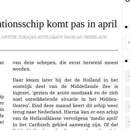
ationsschip komt pas in april
 JUSTITIE
,
CURAÇAO
,
ANTILLIAANS DAGBLAD
,
NEDERLAND
van deze schepen, die eerst hersteld moest
worden.
Daar kwam later bij dat de Holland in het
oostelijk deel van de Middellande Zee is
ingezet, ‘gezien de acute noodzaak en de zich
ip
snel ontwikkelende situatie in het Midden-
er
Oosten’. Eind deze maand keert dit schip weer
in
terug naar Nederland. Hierna kan er een schip
de
van de Hollandklasse vervolgens ‘medio april’
et
in het Caribisch gebied aanwezig zijn. Of dat