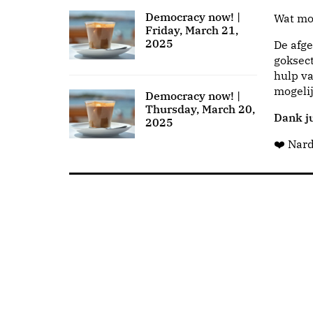
Democracy now! |
Wat moo
Friday, March 21,
2025
De afge
goksect
hulp va
mogeli
Democracy now! |
Thursday, March 20,
Dank ju
2025
❤️ Nar