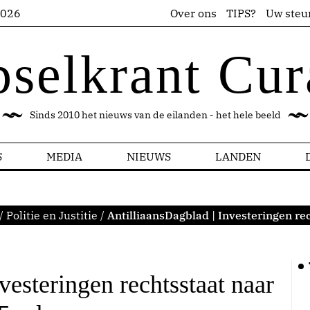
2026
Over ons
TIPS?
Uw steu
pselkrant Cur
Sinds 2010 het nieuws van de eilanden - het hele beeld
S
MEDIA
NIEUWS
LANDEN
/
Politie en Justitie
/
AntilliaansDagblad | Investeringen re
vesteringen rechtsstaat naar