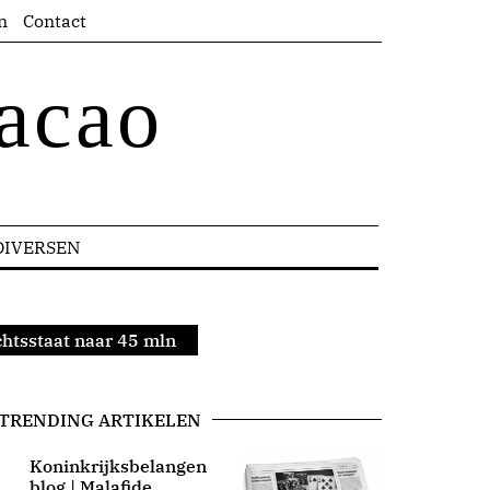
n
Contact
acao
DIVERSEN
chtsstaat naar 45 mln
TRENDING ARTIKELEN
Koninkrijksbelangen
blog | Malafide