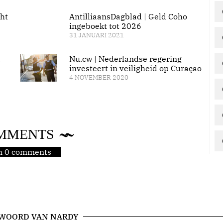
ht
AntilliaansDagblad | Geld Coho
ingeboekt tot 2026
31 JANUARI 2021
a
Nu.cw | Nederlandse regering
investeert in veiligheid op Curaçao
4 NOVEMBER 2020
MMENTS
jn 0 comments
 WOORD VAN NARDY