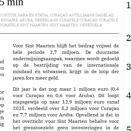
5 mln
1
 JUSTITIE
,
SABA EN STATIA
,
CURAÇAO
,
ANTILLIAANS DAGBLAD
,
,
BONAIRE
,
ARUBA
,
NEDERLAND
,
CURATELE CURACAO
,
CURATELE
CURATELE SINT MAARTEN
,
SINT MAARTEN
,
VENEZUELA
2
Voor Sint Maarten blijft het bedrag vrijwel de
hele periode 2,7 miljoen. De duurzame
ondermijningsaanpak, waarmee wordt gedoeld
nd
3
op de bestrijding van de internationale
en
misdaad en witwassen, krijgt in de loop der
en
jaren fors meer geld.
Dit jaar is dat nog maar 1 miljoen euro (0,4
or
4
voor Curaçao en 0,6 voor Aruba). Dit loopt
ro
stapsgewijs op naar 12,9 miljoen euro vanaf
op
2025, verdeeld over 5,2 miljoen voor Curaçao
ge
en 7,7 miljoen voor Aruba. Opvallend is dat in
ch
het overzicht voor Sint Maarten behalve voor
ng
5
het grenstoezicht geen investeringen in de