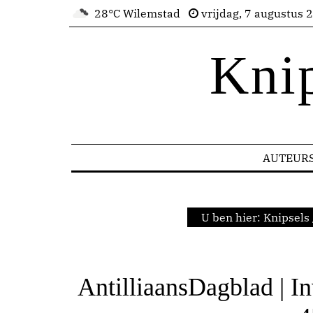
28°C Wilemstad
vrijdag, 7 augustus 
Kni
AUTEUR
U ben hier:
Knipsels
AntilliaansDagblad | In