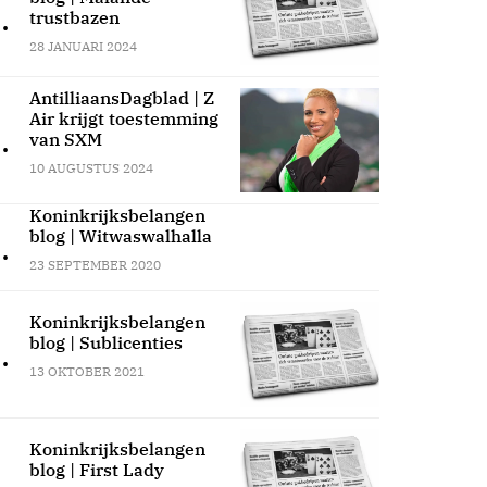
.
trustbazen
28 JANUARI 2024
AntilliaansDagblad | Z
Air krijgt toestemming
.
van SXM
10 AUGUSTUS 2024
Koninkrijksbelangen
blog | Witwaswalhalla
.
23 SEPTEMBER 2020
Koninkrijksbelangen
blog | Sublicenties
.
13 OKTOBER 2021
Koninkrijksbelangen
blog | First Lady
.