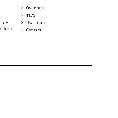
Over ons
TIPS?
e
Uw steun
t de
n deze
Contact