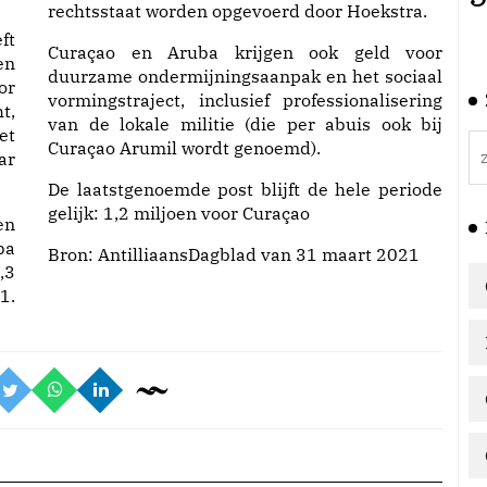
rechtsstaat worden opgevoerd door Hoekstra.
ft
Curaçao en Aruba krijgen ook geld voor
en
duurzame ondermijningsaanpak en het sociaal
or
vormingstraject, inclusief professionalisering
t,
van de lokale militie (die per abuis ook bij
et
Curaçao Arumil wordt genoemd).
ar
De laatstgenoemde post blijft de hele periode
gelijk: 1,2 miljoen voor Curaçao
en
ba
Bron:
AntilliaansDagblad van 31 maart 2021
,3
1.