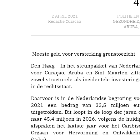
4
2 APRIL 2021
POLITIE EN
Redactie Curacao
GEZONDHEID
ARUBA
,
Meeste geld voor versterking grenstoezicht
Den Haag - In het steunpakket van Nederla
voor Curaçao, Aruba en Sint Maarten zitt
zowel structurele als incidentele investering
in de rechtsstaat.
Daarvoor is in de Nederlandse begroting vo
2021 een bedrag van 33,5 miljoen eu
uitgetrokken. Dit loopt in de loop der jaren 
naar 45,4 miljoen in 2026, volgens de huidi
afspraken het laatste jaar voor het Caribis
Orgaan voor Hervorming en Ontwikkeli
(Coho).