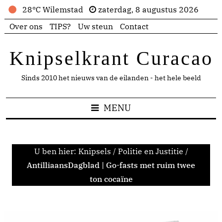
28°C Wilemstad
zaterdag, 8 augustus 2026
Over ons
TIPS?
Uw steun
Contact
Knipselkrant Curacao
Sinds 2010 het nieuws van de eilanden - het hele beeld
MENU
U ben hier:
Knipsels
/
Politie en Justitie
/
AntilliaansDagblad | Go-fasts met ruim twee
ton cocaïne