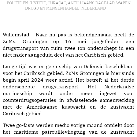
POLITIE EN JUSTITIE
,
CURAÇAO
,
ANTILLIAANS DAGBLAD
,
WAPEN
DRUGS EN MENSENHANDEL
,
NEDERLAND
Willemstad - Naar nu pas is bekendgemaakt heeft de
Zr.Ms. Groningen op 16 mei jongstleden een
drugstransport van ruim twee ton onderschept in een
niet nader aangeduid deel van het Caribisch gebied.
Lange tijd was er geen schip van Defensie beschikbaar
voor het Caribisch gebied. Zr.Ms Groningen is hier sinds
begin april 2024 weer actief. Het betreft al het derde
onderschepte drugstransport. Het Nederlandse
marineschip wordt onder meer ingezet voor
counterdrugsoperaties in afwisselende samenwerking
met de Amerikaanse kustwacht en de kustwacht
Caribisch gebied.
Twee go-fasts werden medio vorige maand ontdekt door
het maritieme patrouillevliegtuig van de kustwacht