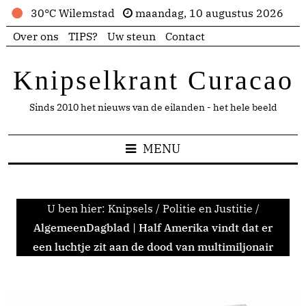
30°C Wilemstad
maandag, 10 augustus 2026
Over ons
TIPS?
Uw steun
Contact
Knipselkrant Curacao
Sinds 2010 het nieuws van de eilanden - het hele beeld
MENU
U ben hier:
Knipsels
/
Politie en Justitie
/
AlgemeenDagblad | Half Amerika vindt dat er
een luchtje zit aan de dood van multimiljonair