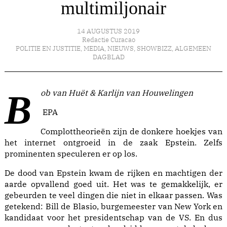
multimiljonair
14 AUGUSTUS 2019
Redactie Curacao
POLITIE EN JUSTITIE
,
MEDIA
,
NIEUWS
,
SHOWBIZZ
,
ALGEMEEN
DAGBLAD
Bob van Huët & Karlijn van Houwelingen
EPA
Complottheorieën zijn de donkere hoekjes van
het internet ontgroeid in de zaak Epstein. Zelfs
prominenten speculeren er op los.
De dood van Epstein kwam de rijken en machtigen der
aarde opvallend goed uit. Het was te gemakkelijk, er
gebeurden te veel dingen die niet in elkaar passen. Was
getekend: Bill de Blasio, burgemeester van New York en
kandidaat voor het presidentschap van de VS. En dus