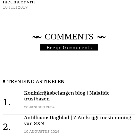
niet meer vrij
10 JULI 2019
COMMENTS
Er zijn 0 comments
TRENDING ARTIKELEN
Koninkrijksbelangen blog | Malafide
trustbazen
1.
28 JANUARI 2024
AntilliaansDagblad | Z Air krijgt toestemming
van SXM
2.
10 AUGUSTUS 2024