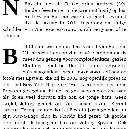
Nog spraakmakender is de vriendschap van
Epstein met de Britse prins Andrew (59).
Beiden feestten er in de jaren 90 lustig op los.
Andrew en Epstein waren zo goed bevriend
dat de laatste in 2011 bijsprong om enige
schulden van Andrews ex-vrouw Sarah Ferguson af te
betalen.
Bill Clinton was een andere vriend van Epstein.
Hij bezocht hem op zijn privé-eiland en dat is
meer dan genoeg voor complotdenkers, gezien
Clintons reputatie. Donald Trump retweette
zo'n suggestieve tweet, maar staat zelf ook op
foto's met Epstein, die hij in 2002 nog openlijk prees in
het blad New York Magazine. 'Het is erg leuk met hem.
Er wordt gezegd dat hij net zo gek is op mooie vrouwen
als ik en veel daarvan zijn aan de jonge kant. Geen
twijfel, Jeffrey geniet van zijn sociale leven'. Recent
tweette Trump echter dat hij Epstein jaren geleden uit
zijn Mar-a-Lago club in Florida had gezet. 'Ik gooide
hem eruit. Ik ben geen fan van Jeffrey Epstein'. Ook
anderen haasten zich nu te melden dat ze hun banden