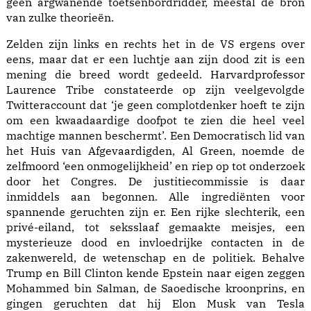
geen argwanende toetsenbordridder, meestal de bron
van zulke theorieën.
Zelden zijn links en rechts het in de VS ergens over
eens, maar dat er een luchtje aan zijn dood zit is een
mening die breed wordt gedeeld. Harvardprofessor
Laurence Tribe constateerde op zijn veelgevolgde
Twitteraccount dat ‘je geen complotdenker hoeft te zijn
om een kwaadaardige doofpot te zien die heel veel
machtige mannen beschermt’. Een Democratisch lid van
het Huis van Afgevaardigden, Al Green, noemde de
zelfmoord ‘een onmogelijkheid’ en riep op tot onderzoek
door het Congres. De justitiecommissie is daar
inmiddels aan begonnen. Alle ingrediënten voor
spannende geruchten zijn er. Een rijke slechterik, een
privé-eiland, tot seksslaaf gemaakte meisjes, een
mysterieuze dood en invloedrijke contacten in de
zakenwereld, de wetenschap en de politiek. Behalve
Trump en Bill Clinton kende Epstein naar eigen zeggen
Mohammed bin Salman, de Saoedische kroonprins, en
gingen geruchten dat hij Elon Musk van Tesla