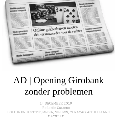
AD | Opening Girobank
zonder problemen
14 DECEMBER 2019
Redactie Curacao
POLITIE EN JUSTITIE
,
MEDIA
,
NIEUWS
,
CURAÇAO
,
ANTILLIAANS
DAGBLAD