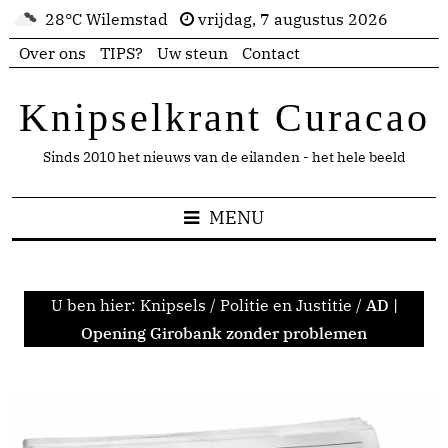
28°C Wilemstad
vrijdag, 7 augustus 2026
Over ons
TIPS?
Uw steun
Contact
Knipselkrant Curacao
Sinds 2010 het nieuws van de eilanden - het hele beeld
MENU
U ben hier:
Knipsels
/
Politie en Justitie
/
AD |
Opening Girobank zonder problemen