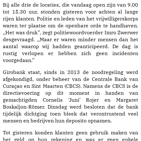
Bij alle drie de locaties, die vandaag open zijn van 9.00
tot 15.30 uur, stonden gisteren voor achten al lange
rijen klanten. Politie en leden van het vrijwilligerskorps
waren ter plaatse om de openbare orde te handhaven.
,,Het was druk”, zegt politiewoordvoerder Imro Zwerwer
desgevraagd. ,,Maar er waren minder mensen dan het
aantal waarop wij hadden geanticipeerd. De dag is
rustig verlopen er hebben zich geen incidenten
voorgedaan.”
Girobank staat, sinds in 2013 de noodregeling werd
afgekondigd, onder beheer van de Centrale Bank van
Curaçao en Sint Maarten (CBCS). Namens de CBCS is de
directievoering op dit moment in handen van
gemachtigden Cornelis ‘Juni’ Rojer en Margaret
Boskaljon-Römer. Dinsdag werd besloten dat de bank
tijdelijk dichtging toen bleek dat verontrustend veel
mensen en bedrijven hun deposito opnamen.
Tot gisteren konden klanten geen gebruik maken van
het geld op hun rekening en was er geen enkele