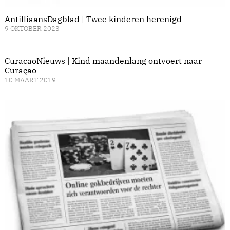
AntilliaansDagblad | Twee kinderen herenigd
9 OKTOBER 2023
CuracaoNieuws | Kind maandenlang ontvoert naar
Curaçao
10 MAART 2019