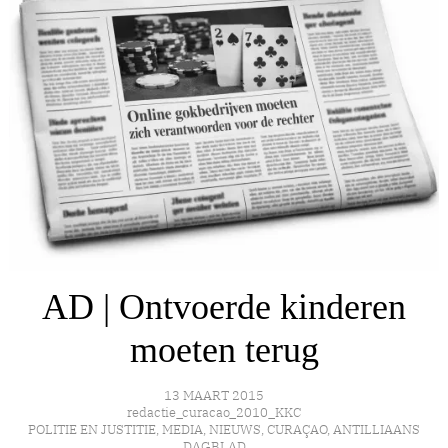
AD | Ontvoerde kinderen
moeten terug
13 MAART 2015
redactie_curacao_2010_KKC
POLITIE EN JUSTITIE
,
MEDIA
,
NIEUWS
,
CURAÇAO
,
ANTILLIAANS
DAGBLAD