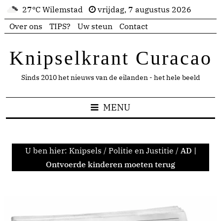
27°C Wilemstad
vrijdag, 7 augustus 2026
Over ons
TIPS?
Uw steun
Contact
Knipselkrant Curacao
Sinds 2010 het nieuws van de eilanden - het hele beeld
MENU
U ben hier:
Knipsels
/
Politie en Justitie
/
AD |
Ontvoerde kinderen moeten terug