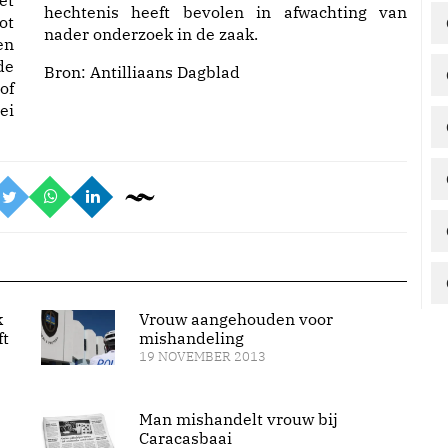
et
hechtenis heeft bevolen in afwachting van
ot
nader onderzoek in de zaak.
en
de
Bron:
Antilliaans Dagblad
of
ei
k
Vrouw aangehouden voor
ft
mishandeling
19 NOVEMBER 2013
Man mishandelt vrouw bij
Caracasbaai