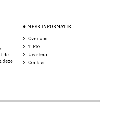
MEER INFORMATIE
Over ons
TIPS?
e
Uw steun
t de
n deze
Contact