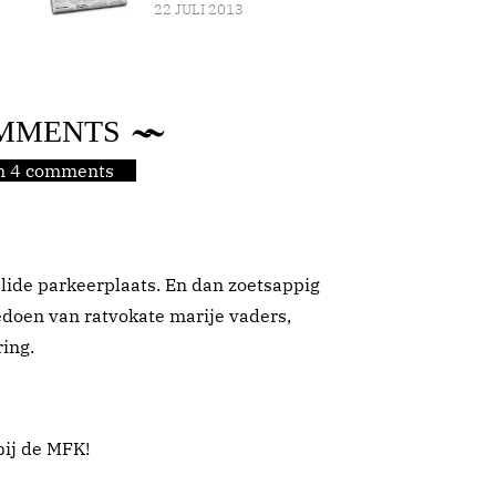
22 JULI 2013
MMENTS
jn 4 comments
alide parkeerplaats. En dan zoetsappig
edoen van ratvokate marije vaders,
ring.
bij de MFK!