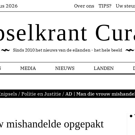
us 2026
Over ons
TIPS?
Uw steu
pselkrant Cur
Sinds 2010 het nieuws van de eilanden - het hele beeld
S
MEDIA
NIEUWS
LANDEN
nipsels
/
Politie en Justitie
/
AD | Man die vrouw mishande
w mishandelde opgepakt