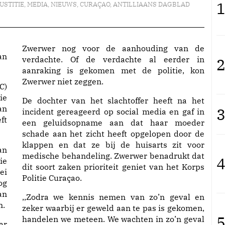
1
JUSTITIE
,
MEDIA
,
NIEUWS
,
CURAÇAO
,
ANTILLIAANS DAGBLAD
Zwerwer nog voor de aanhouding van de
an
verdachte. Of de verdachte al eerder in
2
aanraking is gekomen met de politie, kon
Zwerwer niet zeggen.
C)
ie
De dochter van het slachtoffer heeft na het
an
3
incident gereageerd op social media en gaf in
ft
een geluidsopname aan dat haar moeder
schade aan het zicht heeft opgelopen door de
klappen en dat ze bij de huisarts zit voor
an
medische behandeling. Zwerwer benadrukt dat
4
ie
dit soort zaken prioriteit geniet van het Korps
ei
Politie Curaçao.
og
an
,,Zodra we kennis nemen van zo’n geval en
n.
zeker waarbij er geweld aan te pas is gekomen,
5
handelen we meteen. We wachten in zo’n geval
ar