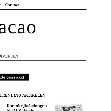
n
Contact
acao
DIVERSEN
lde opgepakt
TRENDING ARTIKELEN
Koninkrijksbelangen
blog | Malafide