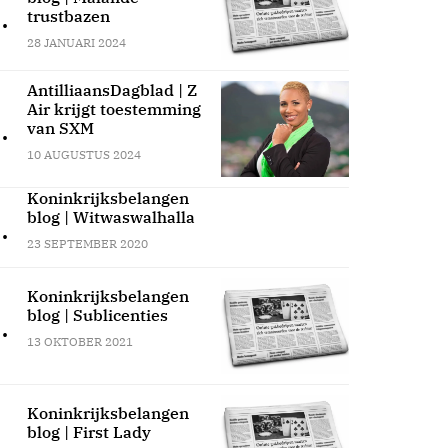
.
trustbazen
28 JANUARI 2024
AntilliaansDagblad | Z
Air krijgt toestemming
.
van SXM
10 AUGUSTUS 2024
Koninkrijksbelangen
blog | Witwaswalhalla
.
23 SEPTEMBER 2020
Koninkrijksbelangen
blog | Sublicenties
.
13 OKTOBER 2021
Koninkrijksbelangen
blog | First Lady
.