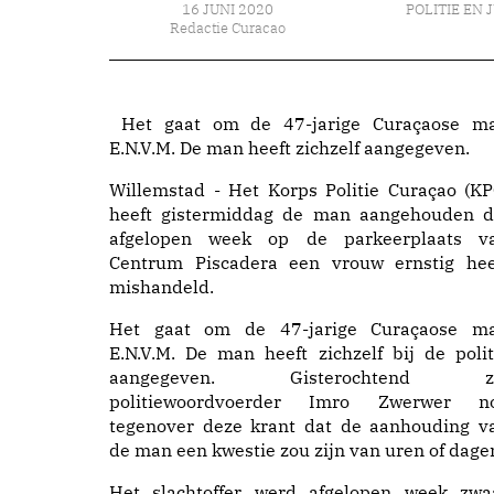
16 JUNI 2020
POLITIE EN 
Redactie Curacao
Het gaat om de 47-jarige Curaçaose m
E.N.V.M. De man heeft zichzelf aangegeven.
Willemstad - Het Korps Politie Curaçao (KP
heeft gistermiddag de man aangehouden d
afgelopen week op de parkeerplaats v
Centrum Piscadera een vrouw ernstig hee
mishandeld.
Het gaat om de 47-jarige Curaçaose m
E.N.V.M. De man heeft zichzelf bij de polit
aangegeven. Gisterochtend z
politiewoordvoerder Imro Zwerwer n
tegenover deze krant dat de aanhouding v
de man een kwestie zou zijn van uren of dage
Het slachtoffer werd afgelopen week zwa