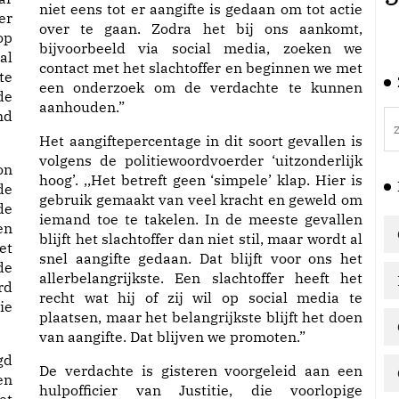
niet eens tot er aangifte is gedaan om tot actie
er
over te gaan. Zodra het bij ons aankomt,
op
bijvoorbeeld via social media, zoeken we
al
contact met het slachtoffer en beginnen we met
te
een onderzoek om de verdachte te kunnen
de
aanhouden.”
nd
Het aangiftepercentage in dit soort gevallen is
volgens de politiewoordvoerder ‘uitzonderlijk
on
hoog’. ,,Het betreft geen ‘simpele’ klap. Hier is
de
gebruik gemaakt van veel kracht en geweld om
de
iemand toe te takelen. In de meeste gevallen
en
blijft het slachtoffer dan niet stil, maar wordt al
et
snel aangifte gedaan. Dat blijft voor ons het
de
allerbelangrijkste. Een slachtoffer heeft het
rd
recht wat hij of zij wil op social media te
ie
plaatsen, maar het belangrijkste blijft het doen
van aangifte. Dat blijven we promoten.”
gd
De verdachte is gisteren voorgeleid aan een
en
hulpofficier van Justitie, die voorlopige