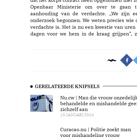
dat het korps contact heeft opgenomen met h
Openbaar Ministerie om over te gaan t
aanhouding van de verdachte. ,,We zijn e
onderzoek begonnen. We weten precies wie 
verdachte is. Het is nu een kwestie van uren 
dagen voor we hem in de kraag grijpen”, z
GERELATEERDE KNIPSELS
Nu.cw | Man die vrouw onzedelij
behandelde en mishandelde gee
zichzelf aan
15 JANUARI 2024
Curacao.nu | Politie zoekt man
voor mishandeling vrouw