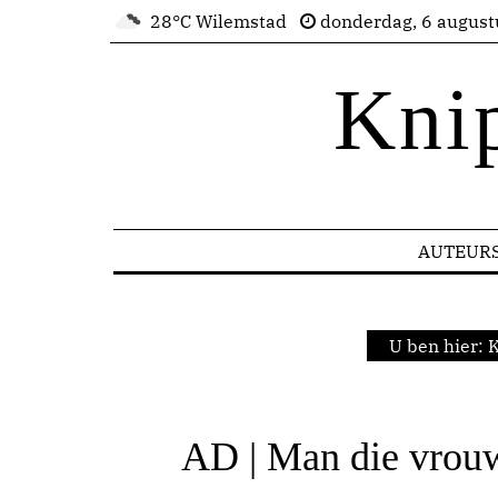
28°C Wilemstad
donderdag, 6 august
Kni
AUTEUR
U ben hier:
K
AD | Man die vrou