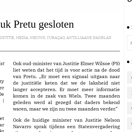
uk Pretu gesloten
JUSTITIE
,
MEDIA
,
NIEUWS
,
CURAÇAO
,
ANTILLIAANS DAGBLAD
Ook oud-minister van Justitie Elmer Wilsoe (PS)
liet weten dat het tijd is voor actie na de dood
van Pretu. ,,Er moet een signaal uitgaan naar
zy
de justitiële keten dat we de laksheid niet
er
langer accepteren. Er moet meer informatie
De
komen in de zaak van Wiels. Twee maanden
 |
geleden werd al gezegd dat daders bekend
waren, maar we zijn nu twee maanden verder.”
et
Ook de huidige minister van Justitie Nelson
ar
Navarro sprak tijdens een Statenvergadering
kt