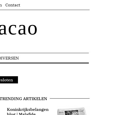
n
Contact
acao
DIVERSEN
esloten
TRENDING ARTIKELEN
Koninkrijksbelangen
blog | Malafide