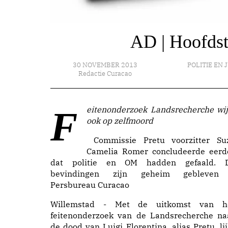
AD | Hoofdst
30 NOVEMBER 2013
POLITIE EN 
Redactie Curacao
Feitenonderzoek Landsrecherche wijst
ook op zelfmoord
Commissie Pretu voorzitter Su
Camelia Romer concludeerde eerd
dat politie en OM hadden gefaald. 
bevindingen zijn geheim gebleven
Persbureau Curacao
Willemstad - Met de uitkomst van h
feitenonderzoek van de Landsrecherche na
de dood van Luigi Florentina, alias Pretu, lij