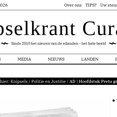
2026
Over ons
TIPS?
Uw steu
pselkrant Cur
Sinds 2010 het nieuws van de eilanden - het hele beeld
S
MEDIA
NIEUWS
LANDEN
hier:
Knipsels
/
Politie en Justitie
/
AD | Hoofdstuk Pretu g