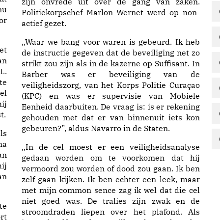
zijn onvrede uit over de gang van zaken.
nu
Politiekorpschef Marlon Wernet werd op non-
or
actief gezet.
,,Waar we bang voor waren is gebeurd. Ik heb
et
de instructie gegeven dat de beveiliging net zo
an
strikt zou zijn als in de kazerne op Suffisant. In
L.
Barber was er beveiliging van de
te
veiligheidszorg, van het Korps Politie Curaçao
el
(KPC) en was er supervisie van Mobiele
ij
Eenheid daarbuiten. De vraag is: is er rekening
t.
gehouden met dat er van binnenuit iets kon
gebeuren?”, aldus Navarro in de Staten.
ls
na
,,In de cel moest er een veiligheidsanalyse
an
gedaan worden om te voorkomen dat hij
ij
vermoord zou worden of dood zou gaan. Ik ben
an
zelf gaan kijken. Ik ben echter een leek, maar
met mijn common sence zag ik wel dat die cel
niet goed was. De tralies zijn zwak en de
te
stroomdraden liepen over het plafond. Als
rt