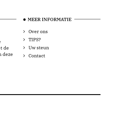
MEER INFORMATIE
Over ons
TIPS?
e
Uw steun
t de
n deze
Contact