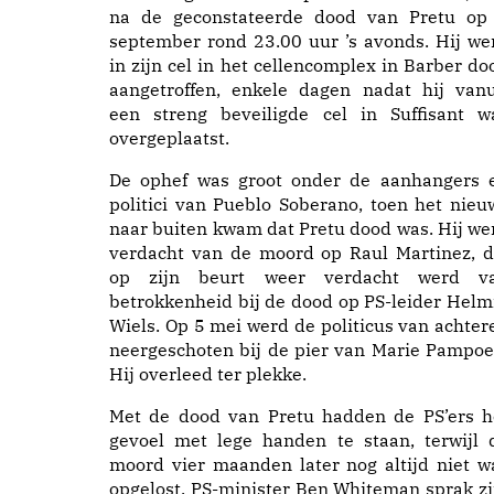
na de geconstateerde dood van Pretu op
september rond 23.00 uur ’s avonds. Hij we
in zijn cel in het cellencomplex in Barber do
aangetroffen, enkele dagen nadat hij vanu
een streng beveiligde cel in Suffisant w
overgeplaatst.
De ophef was groot onder de aanhangers 
politici van Pueblo Soberano, toen het nieu
naar buiten kwam dat Pretu dood was. Hij we
verdacht van de moord op Raul Martinez, d
op zijn beurt weer verdacht werd v
betrokkenheid bij de dood op PS-leider Helm
Wiels. Op 5 mei werd de politicus van achter
neergeschoten bij de pier van Marie Pampoe
Hij overleed ter plekke.
Met de dood van Pretu hadden de PS’ers h
gevoel met lege handen te staan, terwijl 
moord vier maanden later nog altijd niet w
opgelost. PS-minister Ben Whiteman sprak zi