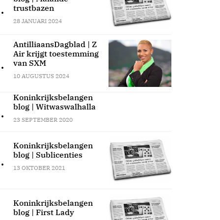
.
trustbazen
28 JANUARI 2024
AntilliaansDagblad | Z
Air krijgt toestemming
.
van SXM
10 AUGUSTUS 2024
Koninkrijksbelangen
blog | Witwaswalhalla
.
23 SEPTEMBER 2020
Koninkrijksbelangen
blog | Sublicenties
.
13 OKTOBER 2021
Koninkrijksbelangen
blog | First Lady
.