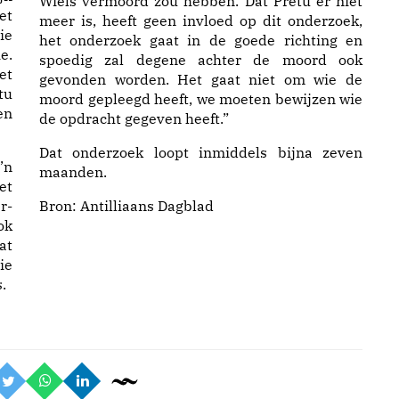
Wiels vermoord zou hebben. Dat Pretu er niet
et
meer is, heeft geen invloed op dit onderzoek,
ie
het onderzoek gaat in de goede richting en
e.
spoedig zal degene achter de moord ook
et
gevonden worden. Het gaat niet om wie de
tu
moord gepleegd heeft, we moeten bewijzen wie
en
de opdracht gegeven heeft.”
Dat onderzoek loopt inmiddels bijna zeven
’n
maanden.
et
r-
Bron: Antilliaans Dagblad
ok
at
ie
.