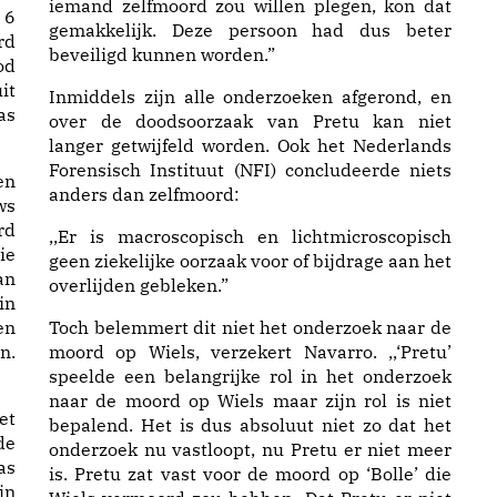
iemand zelfmoord zou willen plegen, kon dat
 6
gemakkelijk. Deze persoon had dus beter
rd
beveiligd kunnen worden.”
od
it
Inmiddels zijn alle onderzoeken afgerond, en
as
over de doodsoorzaak van Pretu kan niet
langer getwijfeld worden. Ook het Nederlands
Forensisch Instituut (NFI) concludeerde niets
en
anders dan zelfmoord:
ws
rd
,,Er is macroscopisch en lichtmicroscopisch
ie
geen ziekelijke oorzaak voor of bijdrage aan het
an
overlijden gebleken.”
in
en
Toch belemmert dit niet het onderzoek naar de
n.
moord op Wiels, verzekert Navarro. ,,‘Pretu’
speelde een belangrijke rol in het onderzoek
naar de moord op Wiels maar zijn rol is niet
et
bepalend. Het is dus absoluut niet zo dat het
de
onderzoek nu vastloopt, nu Pretu er niet meer
as
is. Pretu zat vast voor de moord op ‘Bolle’ die
jn