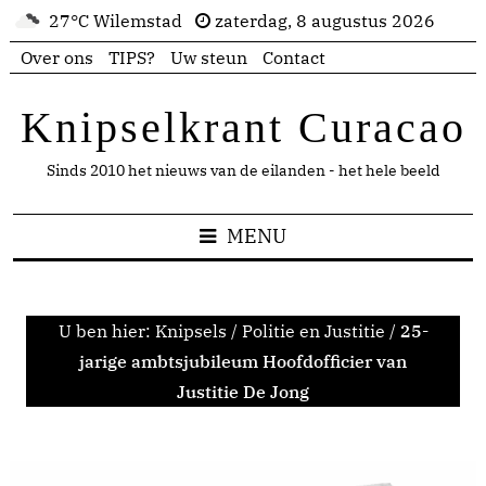
27°C Wilemstad
zaterdag, 8 augustus 2026
Over ons
TIPS?
Uw steun
Contact
Knipselkrant Curacao
Sinds 2010 het nieuws van de eilanden - het hele beeld
MENU
U ben hier:
Knipsels
/
Politie en Justitie
/
25-
jarige ambtsjubileum Hoofdofficier van
Justitie De Jong