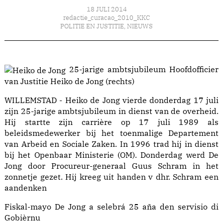
18 JULI 2014
redactie_curacao_2010_KKC
POLITIE EN JUSTITIE
,
NIEUWS
25-jarige ambtsjubileum Hoofdofficier
van Justitie Heiko de Jong (rechts)
WILLEMSTAD - Heiko de Jong vierde donderdag 17 juli
zijn 25-jarige ambtsjubileum in dienst van de overheid.
Hij startte zijn carrière op 17 juli 1989 als
beleidsmedewerker bij het toenmalige Departement
van Arbeid en Sociale Zaken. In 1996 trad hij in dienst
bij het Openbaar Ministerie (OM). Donderdag werd De
Jong door Procureur-generaal Guus Schram in het
zonnetje gezet. Hij kreeg uit handen v dhr. Schram een
aandenken
Fiskal-mayo De Jong a selebrá 25 aña den servisio di
Gobièrnu