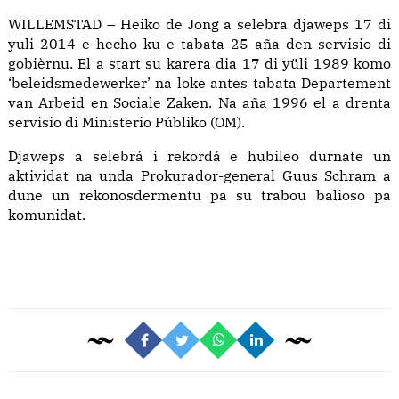
WILLEMSTAD – Heiko de Jong a selebra djaweps 17 di
yuli 2014 e hecho ku e tabata 25 aña den servisio di
gobièrnu. El a start su karera dia 17 di yüli 1989 komo
‘beleidsmedewerker’ na loke antes tabata Departement
van Arbeid en Sociale Zaken. Na aña 1996 el a drenta
servisio di Ministerio Públiko (OM).
Djaweps a selebrá i rekordá e hubileo durnate un
aktividat na unda Prokurador-general Guus Schram a
dune un rekonosdermentu pa su trabou balioso pa
komunidat.