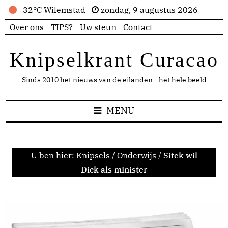
32°C Wilemstad
zondag, 9 augustus 2026
Over ons
TIPS?
Uw steun
Contact
Knipselkrant Curacao
Sinds 2010 het nieuws van de eilanden - het hele beeld
MENU
U ben hier:
Knipsels
/
Onderwijs
/
Sitek wil
Dick als minister