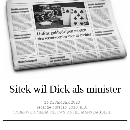
Sitek wil Dick als minister
16 DECEMBER 2013
redactie_curacao_2010_KKC
ONDERWIJS
,
MEDIA
,
NIEUWS
,
ANTILLIAANS DAGBLAD