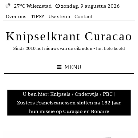
27°C Wilemstad
zondag, 9 augustus 2026
Over ons
TIPS?
Uw steun
Contact
Knipselkrant Curacao
Sinds 2010 het nieuws van de eilanden - het hele beeld
MENU
U ben hier:
Knipsels
/
Onderwijs
/
PBC |
Zusters Franciscanessen sluiten na 182 jaar
hun missie op Curaçao en Bonaire