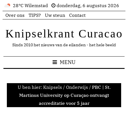
28°C Wilemstad
donderdag, 6 augustus 2026
Over ons
TIPS?
Uw steun
Contact
Knipselkrant Curacao
Sinds 2010 het nieuws van de eilanden - het hele beeld
MENU
U ben hier:
Knipsels
/
Onderwijs
/
PBC | St.
Martinus University op Curaçao ontvangt
accreditatie voor 5 jaar