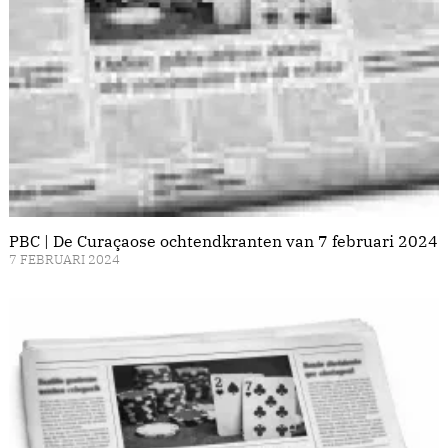
PBC | De Curaçaose ochtendkranten van 7 februari 2024
7 FEBRUARI 2024