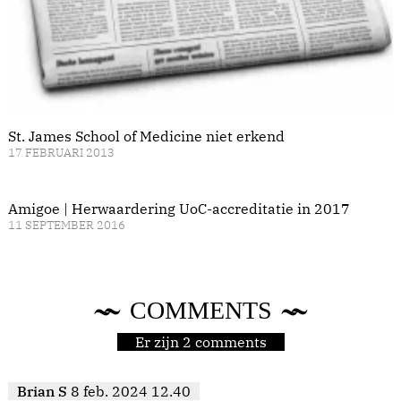
St. James School of Medicine niet erkend
17 FEBRUARI 2013
Amigoe | Herwaardering UoC-accreditatie in 2017
11 SEPTEMBER 2016
COMMENTS
Er zijn 2 comments
Brian S
8 feb. 2024 12.40