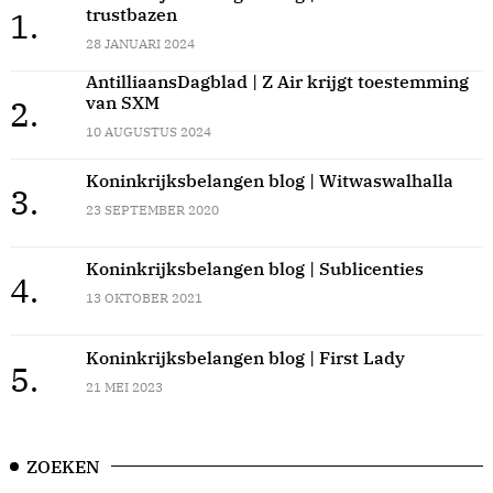
trustbazen
1.
28 JANUARI 2024
AntilliaansDagblad | Z Air krijgt toestemming
van SXM
2.
10 AUGUSTUS 2024
Koninkrijksbelangen blog | Witwaswalhalla
3.
23 SEPTEMBER 2020
Koninkrijksbelangen blog | Sublicenties
4.
13 OKTOBER 2021
Koninkrijksbelangen blog | First Lady
5.
21 MEI 2023
ZOEKEN