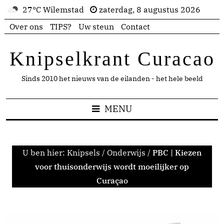
27°C Wilemstad
zaterdag, 8 augustus 2026
Over ons
TIPS?
Uw steun
Contact
Knipselkrant Curacao
Sinds 2010 het nieuws van de eilanden - het hele beeld
MENU
U ben hier:
Knipsels
/
Onderwijs
/
PBC | Kiezen
voor thuisonderwijs wordt moeilijker op
Curaçao