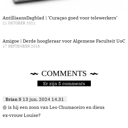
AntilliaansDagblad | ‘Curaçao goed voor telewerkers’
21 OKTOBER 2021
Amigoe | Derde hoogleraar voor Algemene Faculteit UoC
17 SEPTEMBER 2016
COMMENTS
Er zijn 5 comments
Brian S
13 jun. 2024 14.31
@ is hij een zoon van Leo Chumaceiro en diens
ex-vrouw Louise?