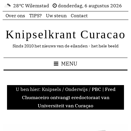
28°C Wilemstad
donderdag, 6 augustus 2026
Over ons
TIPS?
Uw steun
Contact
Knipselkrant Curacao
Sinds 2010 het nieuws van de eilanden - het hele beeld
MENU
U ben hier:
Knipsels
/
Onderwijs
/
PBC | Fred
Chumaceiro ontvangt eredoctoraat van
Universiteit van Curaçao