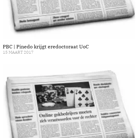
PBC | Pinedo krijgt eredoctoraat UoC
15 MAART 2017