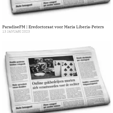
ParadiseFM | Eredoctoraat voor Maria Liberia-Peters
13 JANUARI 2023