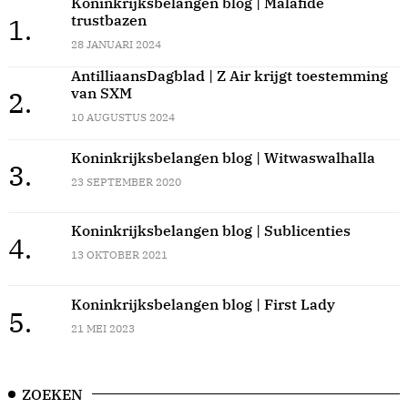
Koninkrijksbelangen blog | Malafide
trustbazen
1.
28 JANUARI 2024
AntilliaansDagblad | Z Air krijgt toestemming
van SXM
2.
10 AUGUSTUS 2024
Koninkrijksbelangen blog | Witwaswalhalla
3.
23 SEPTEMBER 2020
Koninkrijksbelangen blog | Sublicenties
4.
13 OKTOBER 2021
Koninkrijksbelangen blog | First Lady
5.
21 MEI 2023
ZOEKEN