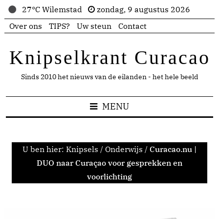
27°C Wilemstad
zondag, 9 augustus 2026
Over ons
TIPS?
Uw steun
Contact
Knipselkrant Curacao
Sinds 2010 het nieuws van de eilanden - het hele beeld
MENU
U ben hier:
Knipsels
/
Onderwijs
/
Curacao.nu |
DUO naar Curaçao voor gesprekken en
voorlichting