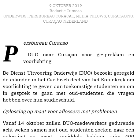
9 OKTOBER 2019
Redactie Curacao
ONDERWIJS
,
PERSBUREAU CURACAO
,
MEDIA
,
NIEUWS
,
CURACAO.NU
,
CURAÇAO
,
NEDERLAND
Persbureau Curacao
DUO naar Curaçao voor gesprekken en
voorlichting
De Dienst Uitvoering Onderwijs (DUO) bezoekt geregeld
de eilanden in het Caribisch deel van het Koninkrijk om
voorlichting te geven aan toekomstige studenten en om
in gesprek te gaan met oud-studenten die vragen
hebben over hun studieschuld.
Oplossing op maat voor aflossers met problemen
Vanaf 14 oktober zullen DUO-medewerkers gedurende
acht weken samen met oud-studenten zoeken naar een
oplossing op maat. Inmiddels hebben ruim 400