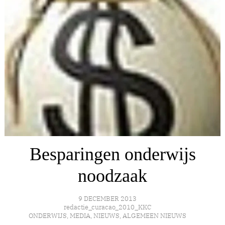
Besparingen onderwijs
noodzaak
9 DECEMBER 2013
redactie_curacao_2010_KKC
ONDERWIJS
,
MEDIA
,
NIEUWS
,
ALGEMEEN NIEUWS