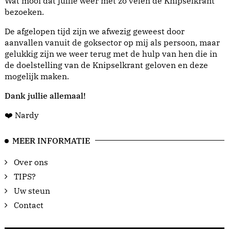
Wat mooi dat jullie weer met zo velen de Knipselkrant
bezoeken.
De afgelopen tijd zijn we afwezig geweest door
aanvallen vanuit de goksector op mij als persoon, maar
gelukkig zijn we weer terug met de hulp van hen die in
de doelstelling van de Knipselkrant geloven en deze
mogelijk maken.
Dank jullie allemaal!
❤️ Nardy
MEER INFORMATIE
Over ons
TIPS?
Uw steun
Contact