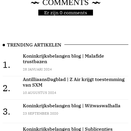
COMMENTS
Er zijn 0 comments
TRENDING ARTIKELEN
Koninkrijksbelangen blog | Malafide
trustbazen
1.
28 JANUARI 2024
AntilliaansDagblad | Z Air krijgt toestemming
van SXM
2.
10 AUGUSTUS 2024
Koninkrijksbelangen blog | Witwaswalhalla
3.
23 SEPTEMBER 2020
Koninkrijksbelangen blog | Sublicenties