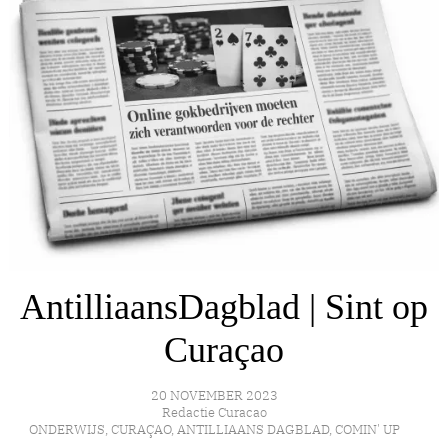
AntilliaansDagblad | Sint op
Curaçao
20 NOVEMBER 2023
Redactie Curacao
ONDERWIJS
,
CURAÇAO
,
ANTILLIAANS DAGBLAD
,
COMIN' UP