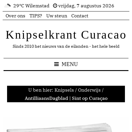
29°C Wilemstad
vrijdag, 7 augustus 2026
Over ons
TIPS?
Uw steun
Contact
Knipselkrant Curacao
Sinds 2010 het nieuws van de eilanden - het hele beeld
MENU
U ben hier:
Knipsels
/
Onderwijs
/
AntilliaansDagblad | Sint op Curaçao