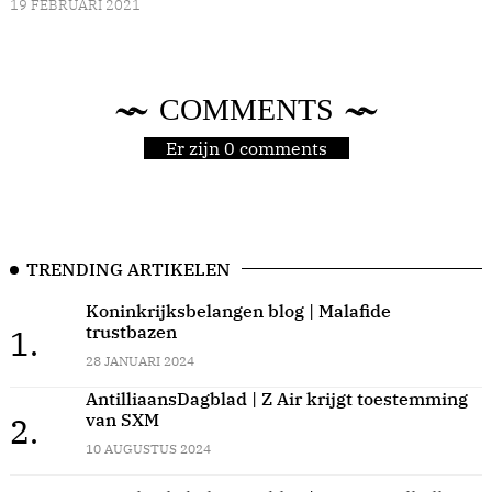
19 FEBRUARI 2021
COMMENTS
Er zijn 0 comments
TRENDING ARTIKELEN
Koninkrijksbelangen blog | Malafide
trustbazen
1.
28 JANUARI 2024
AntilliaansDagblad | Z Air krijgt toestemming
van SXM
2.
10 AUGUSTUS 2024