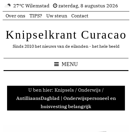
27°C Wilemstad
zaterdag, 8 augustus 2026
Over ons
TIPS?
Uw steun
Contact
Knipselkrant Curacao
Sinds 2010 het nieuws van de eilanden - het hele beeld
MENU
U ben hier:
Knipsels
/
Onderwijs
/
AntilliaansDagblad | Onderwijspersoneel en
huisvesting belangrijk