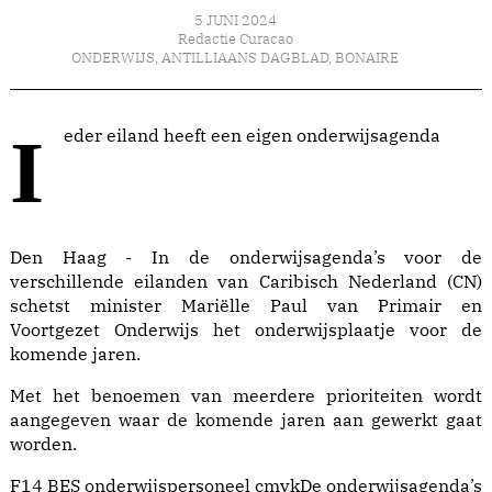
5 JUNI 2024
Redactie Curacao
ONDERWIJS
,
ANTILLIAANS DAGBLAD
,
BONAIRE
Ieder eiland heeft een eigen onderwijsagenda
Den Haag - In de onderwijsagenda’s voor de
verschillende eilanden van Caribisch Nederland (CN)
schetst minister Mariëlle Paul van Primair en
Voortgezet Onderwijs het onderwijsplaatje voor de
komende jaren.
Met het benoemen van meerdere prioriteiten wordt
aangegeven waar de komende jaren aan gewerkt gaat
worden.
F14 BES onderwijspersoneel cmykDe onderwijsagenda’s